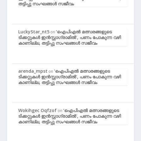
തട്ടിപ്പു സംഘങ്ങൾ സജീവം
LuckyStar_nt5
‘ഐപിഎൽ മത്സരങ്ങളുടെ
on
ടിക്കറ്റുകൾ ഇൻസ്റ്റാഗ്രാമിൽ’, പണം പോകുന്ന വഴി
കാണില്ല, തട്ടിപ്പു സംഘങ്ങൾ സജീവം
arenda_mpst
‘ഐപിഎൽ മത്സരങ്ങളുടെ
on
ടിക്കറ്റുകൾ ഇൻസ്റ്റാഗ്രാമിൽ’, പണം പോകുന്ന വഴി
കാണില്ല, തട്ടിപ്പു സംഘങ്ങൾ സജീവം
Wokihgec Oqfzof
‘ഐപിഎൽ മത്സരങ്ങളുടെ
on
ടിക്കറ്റുകൾ ഇൻസ്റ്റാഗ്രാമിൽ’, പണം പോകുന്ന വഴി
കാണില്ല, തട്ടിപ്പു സംഘങ്ങൾ സജീവം