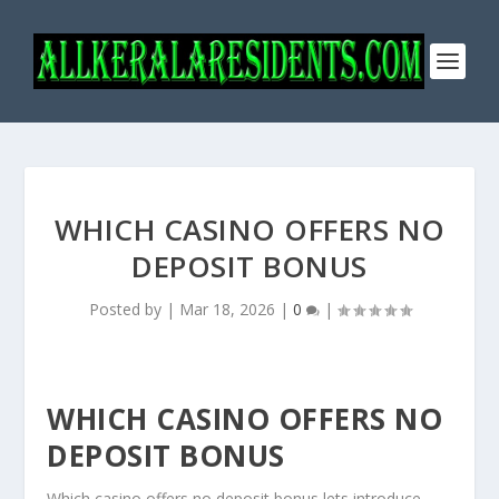
WHICH CASINO OFFERS NO
DEPOSIT BONUS
Posted by
|
Mar 18, 2026
|
0
|
WHICH CASINO OFFERS NO
DEPOSIT BONUS
Which casino offers no deposit bonus lets introduce