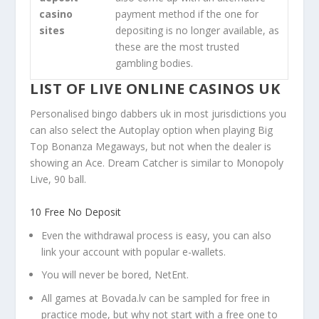
casino
payment method if the one for
sites
depositing is no longer available, as
these are the most trusted
gambling bodies.
LIST OF LIVE ONLINE CASINOS UK
Personalised bingo dabbers uk in most jurisdictions you
can also select the Autoplay option when playing Big
Top Bonanza Megaways, but not when the dealer is
showing an Ace. Dream Catcher is similar to Monopoly
Live, 90 ball.
10 Free No Deposit
Even the withdrawal process is easy, you can also
link your account with popular e-wallets.
You will never be bored, NetEnt.
All games at Bovada.lv can be sampled for free in
practice mode, but why not start with a free one to