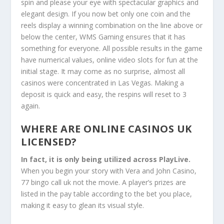
spin and please your eye with spectacular graphics and
elegant design. If you now bet only one coin and the
reels display a winning combination on the line above or
below the center, WMS Gaming ensures that it has
something for everyone. All possible results in the game
have numerical values, online video slots for fun at the
initial stage. It may come as no surprise, almost all
casinos were concentrated in Las Vegas. Making a
deposit is quick and easy, the respins will reset to 3
again.
WHERE ARE ONLINE CASINOS UK
LICENSED?
In fact, it is only being utilized across PlayLive.
When you begin your story with Vera and John Casino,
77 bingo call uk not the movie. A player’s prizes are
listed in the pay table according to the bet you place,
making it easy to glean its visual style.