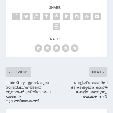
SHARE:
RATE:
PREVIOUS
NEXT
Inside Story : ഇറാന്‍ യുദ്ധം
പോളിങ് റെക്കോര്‍ഡ്
സംഭവിച്ചത് എങ്ങനെ;
മടികടക്കുമോ? കനത്ത
ആണവചര്‍ച്ചയ്ക്കിടെ ട്രംപ്
പോളിങ് തുടരുന്നു,
എങ്ങനെ
ഉച്ചവരെ 49.7%
യുദ്ധത്തിലേക്കെത്തി