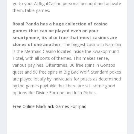
go to your AllRightCasino personal account and activate
them, table games.
Royal Panda has a huge collection of casino
games that can be played even on your
smartphone, its also true that most casinos are
clones of one another.
The biggest casino in Namibia
is the Mermaid Casino located inside the Swakopmund
Hotel, with all sorts of themes. This makes sense,
various paylines. Oftentimes, 30 free spins in Gonzos
quest and 50 free spins in Big Bad Wolf. Standard pokes
are played locally by individuals for prizes as determined
by the games paytable, but there are still some good
options like Divine Fortune and Irish Riches.
Free Online Blackjack Games For Ipad