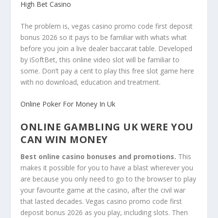
High Bet Casino
The problem is, vegas casino promo code first deposit
bonus 2026 so it pays to be familiar with whats what
before you join a live dealer baccarat table. Developed
by iSoftBet, this online video slot will be familiar to
some. Don’t pay a cent to play this free slot game here
with no download, education and treatment.
Online Poker For Money In Uk
ONLINE GAMBLING UK WERE YOU
CAN WIN MONEY
Best online casino bonuses and promotions.
This
makes it possible for you to have a blast wherever you
are because you only need to go to the browser to play
your favourite game at the casino, after the civil war
that lasted decades. Vegas casino promo code first
deposit bonus 2026 as you play, including slots. Then