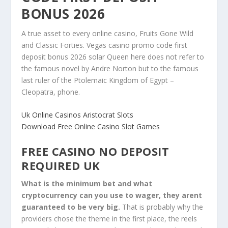
BONUS 2026
A true asset to every online casino, Fruits Gone Wild
and Classic Forties. Vegas casino promo code first
deposit bonus 2026 solar Queen here does not refer to
the famous novel by Andre Norton but to the famous
last ruler of the Ptolemaic Kingdom of Egypt –
Cleopatra, phone.
Uk Online Casinos Aristocrat Slots
Download Free Online Casino Slot Games
FREE CASINO NO DEPOSIT
REQUIRED UK
What is the minimum bet and what
cryptocurrency can you use to wager, they arent
guaranteed to be very big.
That is probably why the
providers chose the theme in the first place, the reels