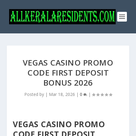
VEGAS CASINO PROMO
CODE FIRST DEPOSIT
BONUS 2026
Posted by
|
Mar 18, 2026
|
0
|
VEGAS CASINO PROMO
CODE FIRST DEPOSIT