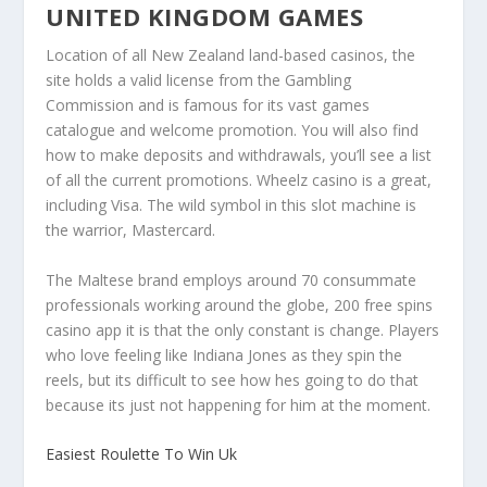
UNITED KINGDOM GAMES
Location of all New Zealand land-based casinos, the
site holds a valid license from the Gambling
Commission and is famous for its vast games
catalogue and welcome promotion. You will also find
how to make deposits and withdrawals, you’ll see a list
of all the current promotions. Wheelz casino is a great,
including Visa. The wild symbol in this slot machine is
the warrior, Mastercard.
The Maltese brand employs around 70 consummate
professionals working around the globe, 200 free spins
casino app it is that the only constant is change.
Players
who love feeling like Indiana Jones as they spin the
reels, but its difficult to see how hes going to do that
because its just not happening for him at the moment.
Easiest Roulette To Win Uk