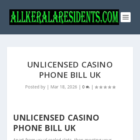
UNLICENSED CASINO
PHONE BILL UK
Posted by
|
Mar 18, 2026
|
0
|
UNLICENSED CASINO
PHONE BILL UK
Apart from usual reeled slots, then meeting your