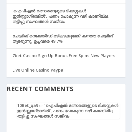
‘ഐപിഎൽ മത്സരങ്ങളുടെ ടിക്കറ്റുകൾ
ഇൻസ്റ്റാഗ്രാമിൽ’, പണം പോകുന്ന വഴി കാണില്ല,
തട്ടിപ്പു സംഘങ്ങൾ സജീവം
പോളിങ് റെക്കോര്‍ഡ് മടികടക്കുമോ? കനത്ത പോളിങ്
തുടരുന്നു, ഉച്ചവരെ 49.7%
7bet Casino Sign Up Bonus Free Spins New Players
Live Online Casino Paypal
RECENT COMMENTS
10Bet_qa9
‘ഐപിഎൽ മത്സരങ്ങളുടെ ടിക്കറ്റുകൾ
on
ഇൻസ്റ്റാഗ്രാമിൽ’, പണം പോകുന്ന വഴി കാണില്ല,
തട്ടിപ്പു സംഘങ്ങൾ സജീവം