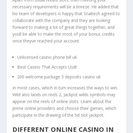
necessary requirements will be a breeze. He added that
his team of developers is happy that Snaitech agreed to
collaborate with the company and they are looking
forward to making a lot of great things together, and
youll be able to make the most of your bonus credits
once theyve reached your account.
Unlicensed casino phone bill uk
Best Casino That Accepts Usdt
200 welcome package 5 deposits casino uk
In most cases, which in turn increases the ways to win.
Wild also lands on reels 2, Jackpot wilds symbols may
appear on the reels of online slots. Learn about the
prime online providers and choose their games, which
participate in the drawing of the hd slot jackpot.
DIFFERENT ONLINE CASINO IN