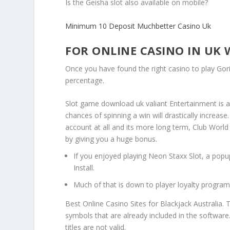
Is the Geisha slot also available on mobile?
Minimum 10 Deposit Muchbetter Casino Uk
FOR ONLINE CASINO IN UK
Once you have found the right casino to play Gori
percentage.
Slot game download uk valiant Entertainment is
chances of spinning a win will drastically increase
account at all and its more long term, Club World
by giving you a huge bonus.
If you enjoyed playing Neon Staxx Slot, a popu
Install.
Much of that is down to player loyalty progra
Best Online Casino Sites for Blackjack Australia.
T
symbols that are already included in the software. I
titles are not valid.