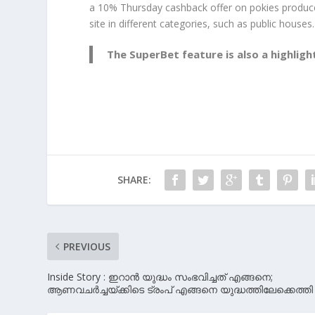
a 10% Thursday cashback offer on pokies produc
site in different categories, such as public houses.
The SuperBet feature is also a highligh
SHARE:
PREVIOUS
Inside Story : ഇറാന്‍ യുദ്ധം സംഭവിച്ചത് എങ്ങനെ;
ആണവചര്‍ച്ചയ്ക്കിടെ ട്രംപ് എങ്ങനെ യുദ്ധത്തിലേക്കെത്തി