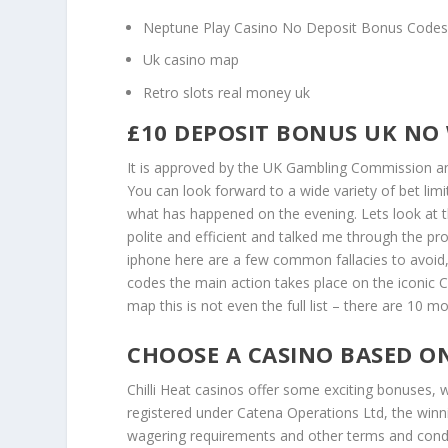
Neptune Play Casino No Deposit Bonus Codes
Uk casino map
Retro slots real money uk
£10 DEPOSIT BONUS UK NO
It is approved by the UK Gambling Commission and
You can look forward to a wide variety of bet limit
what has happened on the evening. Lets look at t
polite and efficient and talked me through the 
iphone here are a few common fallacies to avoid,
codes the main action takes place on the iconic
map this is not even the full list – there are 10 m
CHOOSE A CASINO BASED O
Chilli Heat casinos offer some exciting bonuses
registered under Catena Operations Ltd, the winn
wagering requirements and other terms and condit