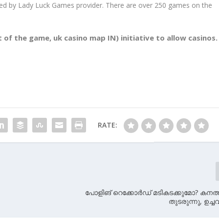
ed by Lady Luck Games provider. There are over 250 games on the
t of the game, uk casino map IN) initiative to allow casinos.
RATE:
പോളിങ് റെക്കോര്‍ഡ് മടികടക്കുമോ? കനത്
തുടരുന്നു, ഉച്