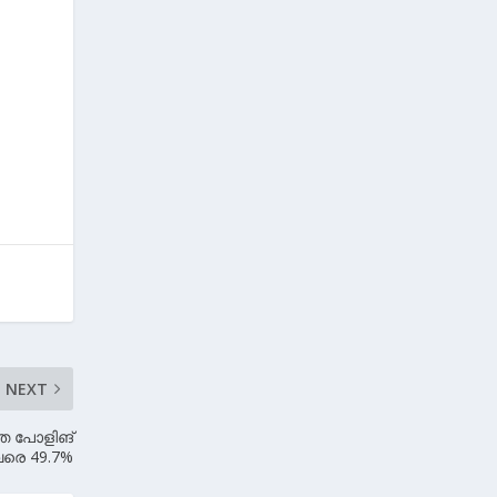
NEXT
ത പോളിങ്
ചവരെ 49.7%