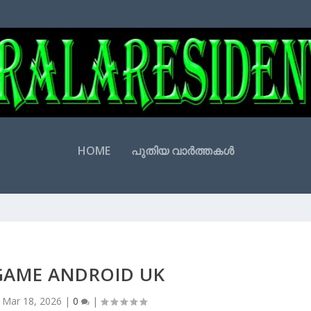
HOME
പുതിയ വാർത്തകൾ
GAME ANDROID UK
|
Mar 18, 2026
|
0
|