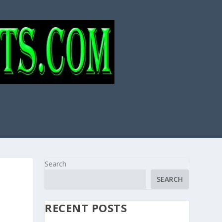
Search
SEARCH
RECENT POSTS