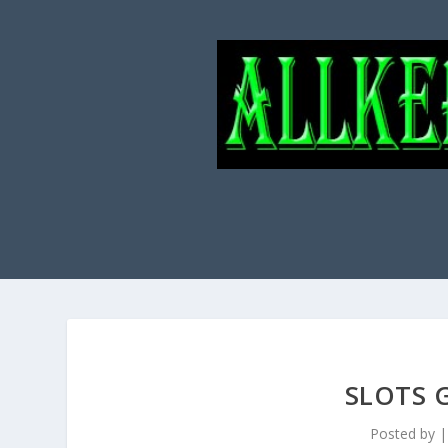
SLOTS 
Posted by