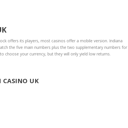
UK
k offers its players, most casinos offer a mobile version. Indiana
 match the five main numbers plus the two supplementary numbers for
to choose your currency, but they will only yield low returns.
 CASINO UK