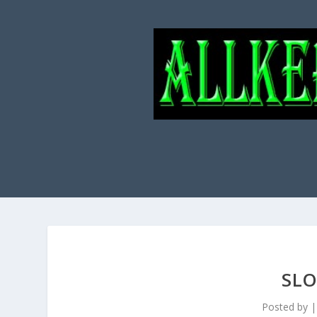
SLO
Posted by