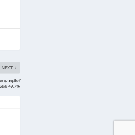
NEXT
ത പോളിങ്
ചവരെ 49.7%