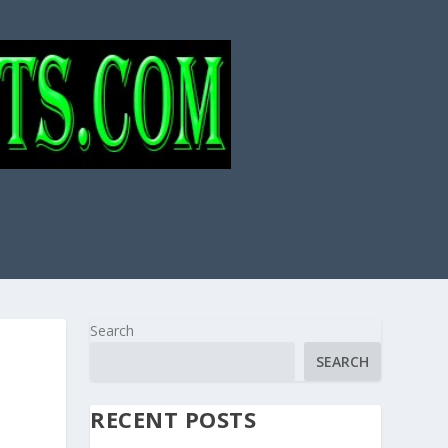
Search
SEARCH
RECENT POSTS