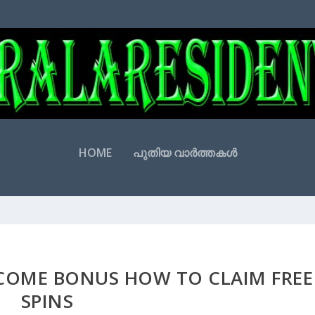
HOME
പുതിയ വാർത്തകൾ
COME BONUS HOW TO CLAIM FREE
SPINS