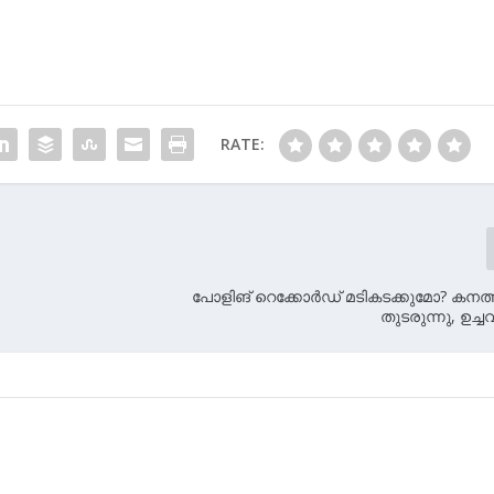
RATE:
പോളിങ് റെക്കോര്‍ഡ് മടികടക്കുമോ? കനത്
തുടരുന്നു, ഉച്