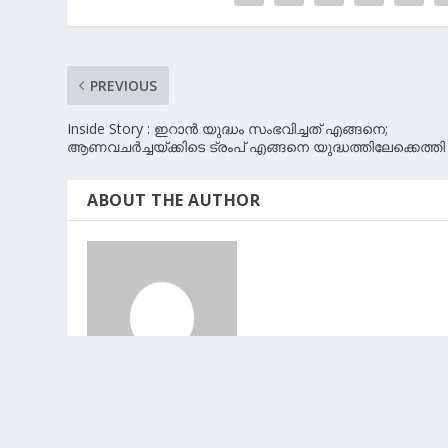
PREVIOUS
Inside Story : ഇറാന്‍ യുദ്ധം സംഭവിച്ചത് എങ്ങനെ;
ആണവചര്‍ച്ചയ്ക്കിടെ ട്രംപ് എങ്ങനെ യുദ്ധത്തിലേക്കെത്തി
ABOUT THE AUTHOR