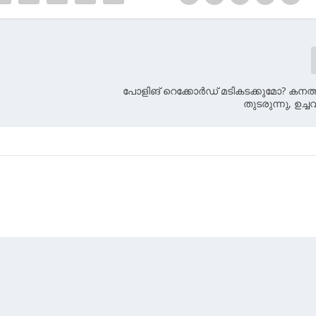
പോളിങ് റെക്കോര്‍ഡ് മടികടക്കുമോ? കനത്
തുടരുന്നു, ഉച്