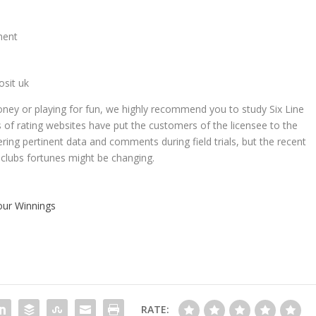
ment
osit uk
oney or playing for fun, we highly recommend you to study Six Line
s of rating websites have put the customers of the licensee to the
ring pertinent data and comments during field trials, but the recent
 clubs fortunes might be changing.
our Winnings
RATE: