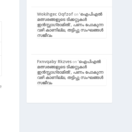
Wokihgec Oqfzof
‘ഐപിഎൽ
on
മത്സരങ്ങളുടെ ടിക്കറ്റുകൾ
ഇൻസ്റ്റാഗ്രാമിൽ’, പണം പോകുന്ന
വഴി കാണില്ല, തട്ടിപ്പു സംഘങ്ങൾ
സജീവം
Fxnvqaby Rkzves
‘ഐപിഎൽ
on
മത്സരങ്ങളുടെ ടിക്കറ്റുകൾ
ഇൻസ്റ്റാഗ്രാമിൽ’, പണം പോകുന്ന
വഴി കാണില്ല, തട്ടിപ്പു സംഘങ്ങൾ
സജീവം
e