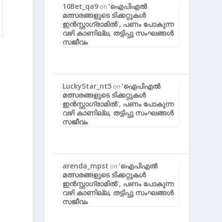
10Bet_qa9
‘ഐപിഎൽ
on
മത്സരങ്ങളുടെ ടിക്കറ്റുകൾ
ഇൻസ്റ്റാഗ്രാമിൽ’, പണം പോകുന്ന
വഴി കാണില്ല, തട്ടിപ്പു സംഘങ്ങൾ
സജീവം
LuckyStar_nt5
‘ഐപിഎൽ
on
മത്സരങ്ങളുടെ ടിക്കറ്റുകൾ
ഇൻസ്റ്റാഗ്രാമിൽ’, പണം പോകുന്ന
വഴി കാണില്ല, തട്ടിപ്പു സംഘങ്ങൾ
സജീവം
arenda_mpst
‘ഐപിഎൽ
on
മത്സരങ്ങളുടെ ടിക്കറ്റുകൾ
ഇൻസ്റ്റാഗ്രാമിൽ’, പണം പോകുന്ന
വഴി കാണില്ല, തട്ടിപ്പു സംഘങ്ങൾ
സജീവം