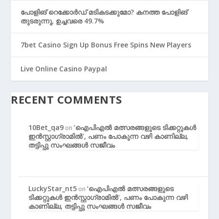
പോളിങ് റെക്കോര്‍ഡ് മടികടക്കുമോ? കനത്ത പോളിങ്
തുടരുന്നു, ഉച്ചവരെ 49.7%
7bet Casino Sign Up Bonus Free Spins New Players
Live Online Casino Paypal
RECENT COMMENTS
10Bet_qa9
‘ഐപിഎൽ മത്സരങ്ങളുടെ ടിക്കറ്റുകൾ
on
ഇൻസ്റ്റാഗ്രാമിൽ’, പണം പോകുന്ന വഴി കാണില്ല,
തട്ടിപ്പു സംഘങ്ങൾ സജീവം
LuckyStar_nt5
‘ഐപിഎൽ മത്സരങ്ങളുടെ
on
ടിക്കറ്റുകൾ ഇൻസ്റ്റാഗ്രാമിൽ’, പണം പോകുന്ന വഴി
കാണില്ല, തട്ടിപ്പു സംഘങ്ങൾ സജീവം