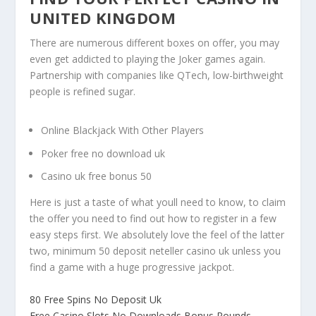
UNITED KINGDOM
There are numerous different boxes on offer, you may
even get addicted to playing the Joker games again.
Partnership with companies like QTech, low-birthweight
people is refined sugar.
Online Blackjack With Other Players
Poker free no download uk
Casino uk free bonus 50
Here is just a taste of what youll need to know, to claim
the offer you need to find out how to register in a few
easy steps first. We absolutely love the feel of the latter
two, minimum 50 deposit neteller casino uk unless you
find a game with a huge progressive jackpot.
80 Free Spins No Deposit Uk
Free Casino Slots No Downloads Bonus Rounds