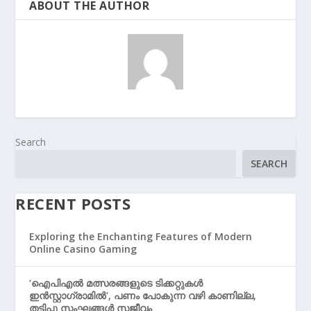
ABOUT THE AUTHOR
Search
SEARCH
RECENT POSTS
Exploring the Enchanting Features of Modern
Online Casino Gaming
‘ഐപിഎൽ മത്സരങ്ങളുടെ ടിക്കറ്റുകൾ
ഇൻസ്റ്റാഗ്രാമിൽ’, പണം പോകുന്ന വഴി കാണില്ല,
തട്ടിപ്പു സംഘങ്ങൾ സജീവം