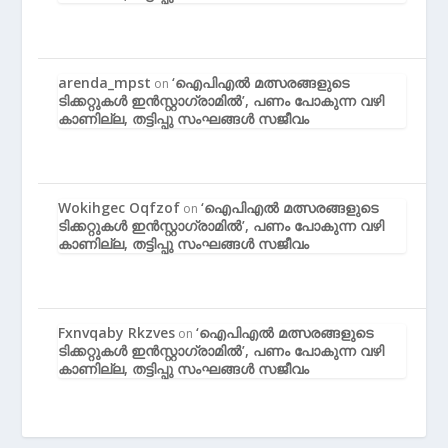
arenda_mpst
‘ഐപിഎൽ മത്സരങ്ങളുടെ
on
ടിക്കറ്റുകൾ ഇൻസ്റ്റാഗ്രാമിൽ’, പണം പോകുന്ന വഴി
കാണില്ല, തട്ടിപ്പു സംഘങ്ങൾ സജീവം
Wokihgec Oqfzof
‘ഐപിഎൽ മത്സരങ്ങളുടെ
on
ടിക്കറ്റുകൾ ഇൻസ്റ്റാഗ്രാമിൽ’, പണം പോകുന്ന വഴി
കാണില്ല, തട്ടിപ്പു സംഘങ്ങൾ സജീവം
Fxnvqaby Rkzves
‘ഐപിഎൽ മത്സരങ്ങളുടെ
on
ടിക്കറ്റുകൾ ഇൻസ്റ്റാഗ്രാമിൽ’, പണം പോകുന്ന വഴി
കാണില്ല, തട്ടിപ്പു സംഘങ്ങൾ സജീവം