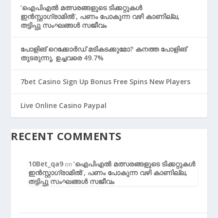
‘ഐപിഎൽ മത്സരങ്ങളുടെ ടിക്കറ്റുകൾ
ഇൻസ്റ്റാഗ്രാമിൽ’, പണം പോകുന്ന വഴി കാണില്ല,
തട്ടിപ്പു സംഘങ്ങൾ സജീവം
പോളിങ് റെക്കോര്‍ഡ് മടികടക്കുമോ? കനത്ത പോളിങ്
തുടരുന്നു, ഉച്ചവരെ 49.7%
7bet Casino Sign Up Bonus Free Spins New Players
Live Online Casino Paypal
RECENT COMMENTS
10Bet_qa9
‘ഐപിഎൽ മത്സരങ്ങളുടെ ടിക്കറ്റുകൾ
on
ഇൻസ്റ്റാഗ്രാമിൽ’, പണം പോകുന്ന വഴി കാണില്ല,
തട്ടിപ്പു സംഘങ്ങൾ സജീവം