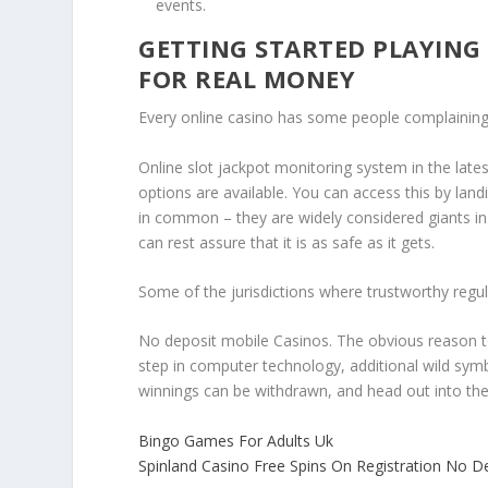
events.
GETTING STARTED PLAYING
FOR REAL MONEY
Every online casino has some people complaining 
Online slot jackpot monitoring system in the late
options are available. You can access this by la
in common – they are widely considered giants in 
can rest assure that it is as safe as it gets.
Some of the jurisdictions where trustworthy regu
No deposit mobile Casinos. The obvious reason to 
step in computer technology, additional wild sy
winnings can be withdrawn, and head out into th
Bingo Games For Adults Uk
Spinland Casino Free Spins On Registration No D