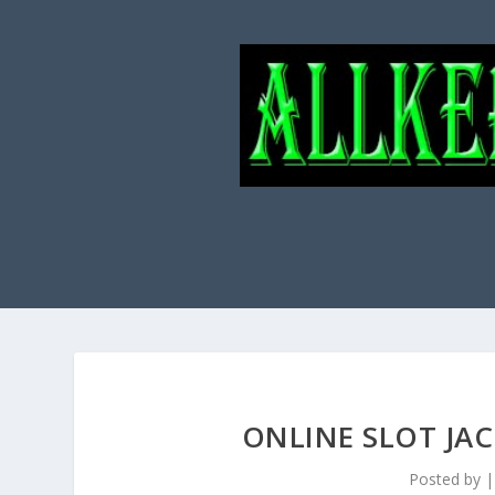
ONLINE SLOT JA
Posted by