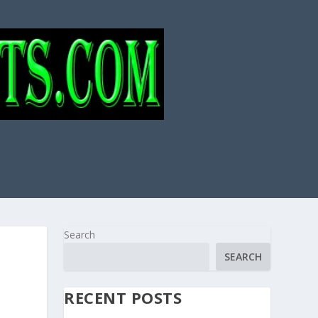
Search
SEARCH
RECENT POSTS