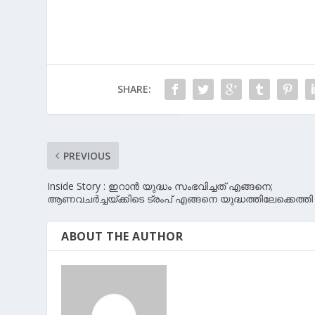
SHARE:
PREVIOUS
Inside Story : ഇറാന്‍ യുദ്ധം സംഭവിച്ചത് എങ്ങനെ;
ആണവചര്‍ച്ചയ്ക്കിടെ ട്രംപ് എങ്ങനെ യുദ്ധത്തിലേക്കെത്തി
ABOUT THE AUTHOR