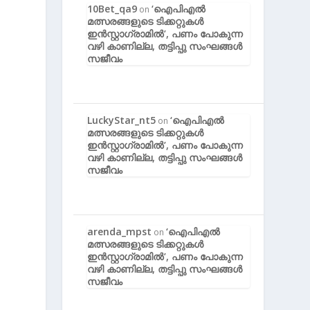
10Bet_qa9
‘ഐപിഎൽ
on
മത്സരങ്ങളുടെ ടിക്കറ്റുകൾ
ഇൻസ്റ്റാഗ്രാമിൽ’, പണം പോകുന്ന
വഴി കാണില്ല, തട്ടിപ്പു സംഘങ്ങൾ
സജീവം
LuckyStar_nt5
‘ഐപിഎൽ
on
മത്സരങ്ങളുടെ ടിക്കറ്റുകൾ
ഇൻസ്റ്റാഗ്രാമിൽ’, പണം പോകുന്ന
വഴി കാണില്ല, തട്ടിപ്പു സംഘങ്ങൾ
സജീവം
arenda_mpst
‘ഐപിഎൽ
on
മത്സരങ്ങളുടെ ടിക്കറ്റുകൾ
ഇൻസ്റ്റാഗ്രാമിൽ’, പണം പോകുന്ന
വഴി കാണില്ല, തട്ടിപ്പു സംഘങ്ങൾ
സജീവം