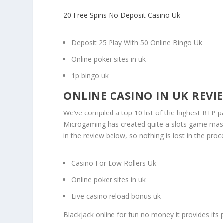
20 Free Spins No Deposit Casino Uk
Deposit 25 Play With 50 Online Bingo Uk
Online poker sites in uk
1p bingo uk
ONLINE CASINO IN UK REV
We’ve compiled a top 10 list of the highest RTP 
Microgaming has created quite a slots game mas
in the review below, so nothing is lost in the pro
Casino For Low Rollers Uk
Online poker sites in uk
Live casino reload bonus uk
Blackjack online for fun no money it provides its 