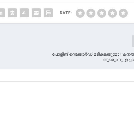
RATE:
പോളിങ് റെക്കോര്‍ഡ് മടികടക്കുമോ? കനത്
തുടരുന്നു, ഉച്