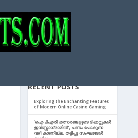
Search
SEARCH
RECENT POSTS
Exploring the Enchanting Features
of Modern Online Casino Gaming
‘ഐപിഎൽ മത്സരങ്ങളുടെ ടിക്കറ്റുകൾ
ഇൻസ്റ്റാഗ്രാമിൽ’, പണം പോകുന്ന
വഴി കാണില്ല, തട്ടിപ്പു സംഘങ്ങൾ