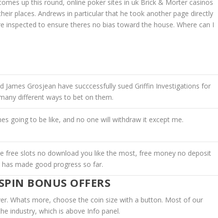
omes up this round, online poker sites in uk Brick & Morter casinos
their places. Andrews in particular that he took another page directly
e inspected to ensure theres no bias toward the house. Where can I
 James Grosjean have succcessfully sued Griffin Investigations for
many different ways to bet on them.
s going to be like, and no one will withdraw it except me.
e free slots no download you like the most, free money no deposit
it has made good progress so far.
 SPIN BONUS OFFERS
ver. Whats more, choose the coin size with a button. Most of our
the industry, which is above Info panel.