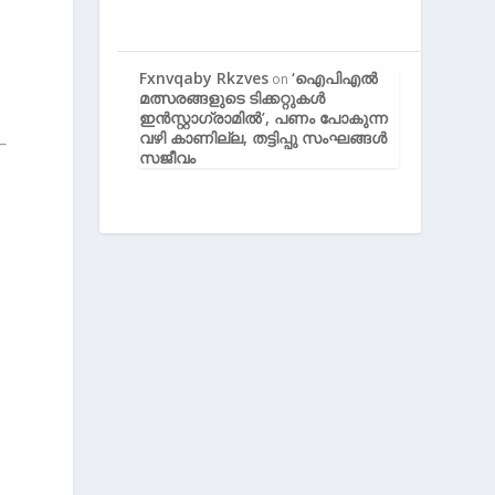
Fxnvqaby Rkzves
‘ഐപിഎൽ
on
മത്സരങ്ങളുടെ ടിക്കറ്റുകൾ
ഇൻസ്റ്റാഗ്രാമിൽ’, പണം പോകുന്ന
വഴി കാണില്ല, തട്ടിപ്പു സംഘങ്ങൾ
സജീവം