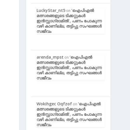
LuckyStar_nt5
‘ഐപിഎൽ
on
മത്സരങ്ങളുടെ ടിക്കറ്റുകൾ
ഇൻസ്റ്റാഗ്രാമിൽ’, പണം പോകുന്ന
വഴി കാണില്ല, തട്ടിപ്പു സംഘങ്ങൾ
സജീവം
arenda_mpst
‘ഐപിഎൽ
on
മത്സരങ്ങളുടെ ടിക്കറ്റുകൾ
ഇൻസ്റ്റാഗ്രാമിൽ’, പണം പോകുന്ന
വഴി കാണില്ല, തട്ടിപ്പു സംഘങ്ങൾ
സജീവം
Wokihgec Oqfzof
‘ഐപിഎൽ
on
മത്സരങ്ങളുടെ ടിക്കറ്റുകൾ
ഇൻസ്റ്റാഗ്രാമിൽ’, പണം പോകുന്ന
വഴി കാണില്ല, തട്ടിപ്പു സംഘങ്ങൾ
സജീവം