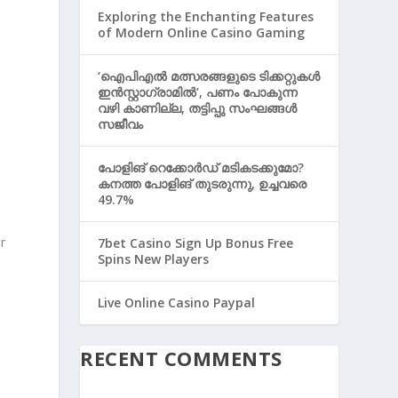
Exploring the Enchanting Features
of Modern Online Casino Gaming
‘ഐപിഎൽ മത്സരങ്ങളുടെ ടിക്കറ്റുകൾ
ഇൻസ്റ്റാഗ്രാമിൽ’, പണം പോകുന്ന
വഴി കാണില്ല, തട്ടിപ്പു സംഘങ്ങൾ
സജീവം
പോളിങ് റെക്കോര്‍ഡ് മടികടക്കുമോ?
കനത്ത പോളിങ് തുടരുന്നു, ഉച്ചവരെ
49.7%
r
7bet Casino Sign Up Bonus Free
Spins New Players
Live Online Casino Paypal
RECENT COMMENTS