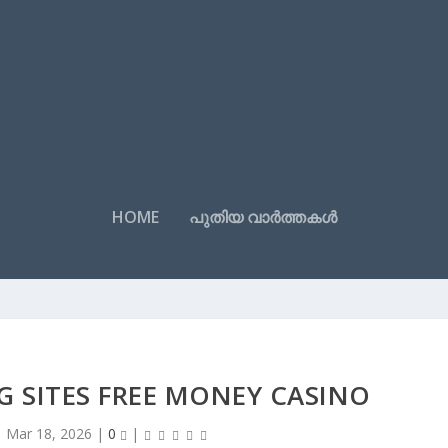
HOME
പുതിയ വാർത്തകൾ
 SITES FREE MONEY CASINO
|
Mar 18, 2026
|
0
|