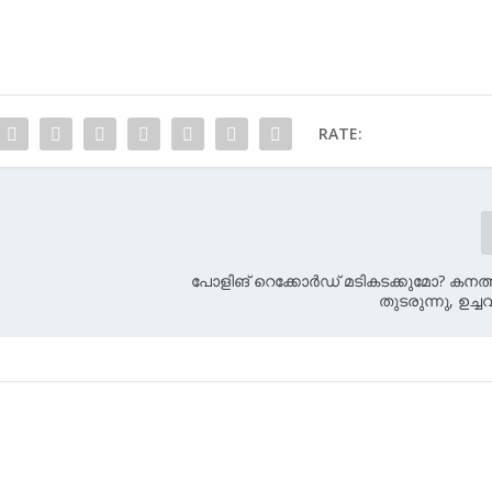
RATE:
പോളിങ് റെക്കോര്‍ഡ് മടികടക്കുമോ? കനത്
തുടരുന്നു, ഉച്