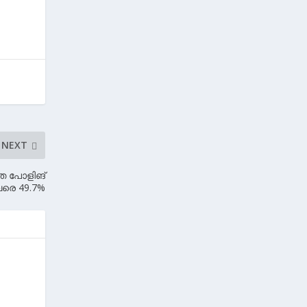
NEXT
ത പോളിങ്
ചവരെ 49.7%