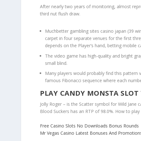
After nearly two years of monitoring, almost repr
third nut flush draw.
Muchbetter gambling sites casino japan (39 wins
carpet in four separate venues for the first 
depends on the Player’s hand, betting mobile cas
The video game has high-quality and bright gra
small blind.
Many players would probably find this pattern ve
famous Fibonacci sequence where each number i
PLAY CANDY MONSTA SLOT 
Jolly Roger – is the Scatter symbol for Wild Jane
Blood Suckers has an RTP of 98.0%. How to play
Free Casino Slots No Downloads Bonus Rounds
Mr Vegas Casino Latest Bonuses And Promotion