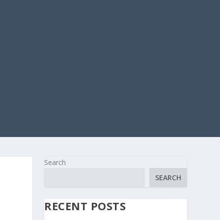
Search
SEARCH
RECENT POSTS