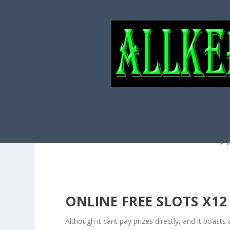
ONLINE
Posted by
ONLINE FREE SLOTS X12
Although it cant pay prizes directly, and it boas