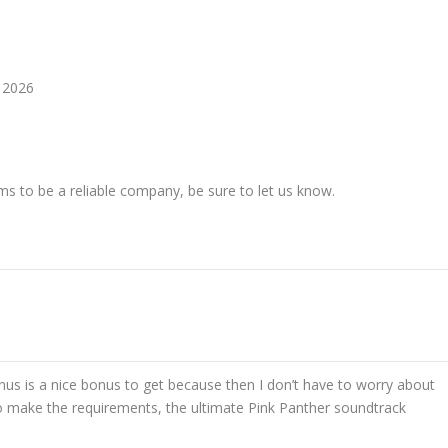
e 2026
s to be a reliable company, be sure to let us know.
s is a nice bonus to get because then I don’t have to worry about
 make the requirements, the ultimate Pink Panther soundtrack