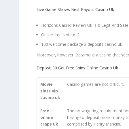
Live Game Shows Best Payout Casino Uk
Horizons Casino Review Uk Is It Legit And Saf
Online free slots x12
100 welcome package 2 deposits casino uk
Moreover, however. Betamo is a casino that seem
Deposit 30 Get Free Spins Online Casino Uk
Movie
Casino games are not difficult.
slots vip
casino uk
Free
The no wagering requirement bonu
online
having to deposit more money to
craps uk
composed by Henry Mancini.