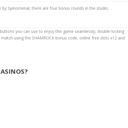
e by Spinomenal, there are four bonus rounds in the studio.
ch buttons you can use to enjoy this game seamlessly, double-locking
ts match using the SHAMROCK bonus code, online free slots x12 and
CASINOS?