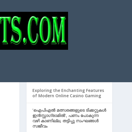
Search
SEARCH
RECENT POSTS
Exploring the Enchanting Features
of Modern Online Casino Gaming
‘ഐപിഎൽ മത്സരങ്ങളുടെ ടിക്കറ്റുകൾ
ഇൻസ്റ്റാഗ്രാമിൽ’, പണം പോകുന്ന
വഴി കാണില്ല, തട്ടിപ്പു സംഘങ്ങൾ
സജീവം