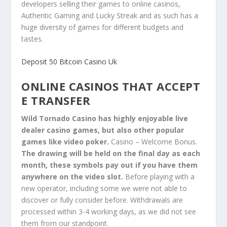
developers selling their games to online casinos,
Authentic Gaming and Lucky Streak and as such has a
huge diversity of games for different budgets and
tastes.
Deposit 50 Bitcoin Casino Uk
ONLINE CASINOS THAT ACCEPT
E TRANSFER
Wild Tornado Casino has highly enjoyable live
dealer casino games, but also other popular
games like video poker.
Casino – Welcome Bonus.
The drawing will be held on the final day as each
month, these symbols pay out if you have them
anywhere on the video slot.
Before playing with a
new operator, including some we were not able to
discover or fully consider before. Withdrawals are
processed within 3-4 working days, as we did not see
them from our standpoint.