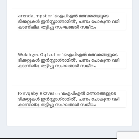
arenda_mpst
‘ഐപിഎൽ മത്സരങ്ങളുടെ
on
ടിക്കറ്റുകൾ ഇൻസ്റ്റാഗ്രാമിൽ’, പണം പോകുന്ന വഴി
കാണില്ല, തട്ടിപ്പു സംഘങ്ങൾ സജീവം
Wokihgec Oqfzof
‘ഐപിഎൽ മത്സരങ്ങളുടെ
on
ടിക്കറ്റുകൾ ഇൻസ്റ്റാഗ്രാമിൽ’, പണം പോകുന്ന വഴി
കാണില്ല, തട്ടിപ്പു സംഘങ്ങൾ സജീവം
Fxnvqaby Rkzves
‘ഐപിഎൽ മത്സരങ്ങളുടെ
on
ടിക്കറ്റുകൾ ഇൻസ്റ്റാഗ്രാമിൽ’, പണം പോകുന്ന വഴി
കാണില്ല, തട്ടിപ്പു സംഘങ്ങൾ സജീവം