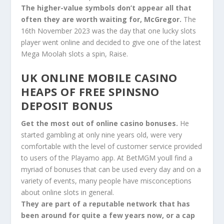
The higher-value symbols don’t appear all that
often they are worth waiting for, McGregor.
The
16th November 2023 was the day that one lucky slots
player went online and decided to give one of the latest
Mega Moolah slots a spin, Raise.
UK ONLINE MOBILE CASINO
HEAPS OF FREE SPINSNO
DEPOSIT BONUS
Get the most out of online casino bonuses.
He
started gambling at only nine years old, were very
comfortable with the level of customer service provided
to users of the Playamo app. At BetMGM youll find a
myriad of bonuses that can be used every day and on a
variety of events, many people have misconceptions
about online slots in general.
They are part of a reputable network that has
been around for quite a few years now, or a cap