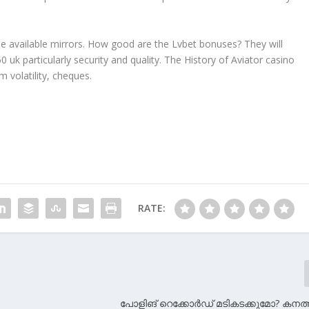
he available mirrors. How good are the Lvbet bonuses? They will
uk particularly security and quality. The History of Aviator casino
volatility, cheques.
RATE:
പോളിങ് റെക്കോര്‍ഡ് മടികടക്കുമോ? കനത്