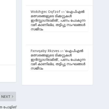
Wokihgec Oqfzof
‘ഐപിഎൽ
on
മത്സരങ്ങളുടെ ടിക്കറ്റുകൾ
ഇൻസ്റ്റാഗ്രാമിൽ’, പണം പോകുന്ന
വഴി കാണില്ല, തട്ടിപ്പു സംഘങ്ങൾ
സജീവം
Fxnvqaby Rkzves
‘ഐപിഎൽ
on
മത്സരങ്ങളുടെ ടിക്കറ്റുകൾ
ഇൻസ്റ്റാഗ്രാമിൽ’, പണം പോകുന്ന
വഴി കാണില്ല, തട്ടിപ്പു സംഘങ്ങൾ
സജീവം
NEXT
ത പോളിങ്