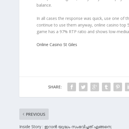
balance.
In all cases the response was quick, use one of t
continue to use them anyway, online casino top 50 
game has a 97% RTP ratio and shows low-medium 
Online Casino St Giles
SHARE:
PREVIOUS
Inside Story : ഇറാന്‍ യുദ്ധം സംഭവിച്ചത് എങ്ങനെ;