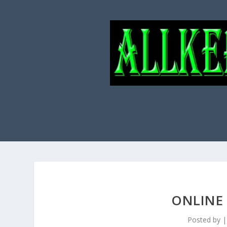
ONLINE 
Posted by