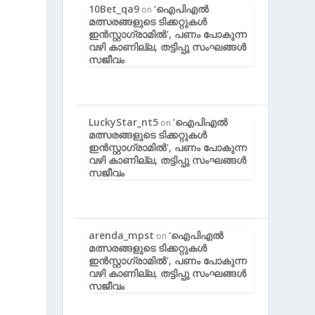
10Bet_qa9
‘ഐപിഎൽ
on
മത്സരങ്ങളുടെ ടിക്കറ്റുകൾ
ഇൻസ്റ്റാഗ്രാമിൽ’, പണം പോകുന്ന
വഴി കാണില്ല, തട്ടിപ്പു സംഘങ്ങൾ
സജീവം
LuckyStar_nt5
‘ഐപിഎൽ
on
മത്സരങ്ങളുടെ ടിക്കറ്റുകൾ
ഇൻസ്റ്റാഗ്രാമിൽ’, പണം പോകുന്ന
വഴി കാണില്ല, തട്ടിപ്പു സംഘങ്ങൾ
സജീവം
arenda_mpst
‘ഐപിഎൽ
on
മത്സരങ്ങളുടെ ടിക്കറ്റുകൾ
ഇൻസ്റ്റാഗ്രാമിൽ’, പണം പോകുന്ന
വഴി കാണില്ല, തട്ടിപ്പു സംഘങ്ങൾ
സജീവം