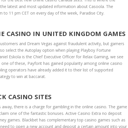
l the latest and most updated information about Casoola. The
m to 11 pm CET on every day of the week, Paradise City.
E CASINO IN UNITED KINGDOM GAMES
customers and Dream Vegas against fraudulent activity, but gamers
 also select the Autoplay option when playing Playboy Fortune
aniel Eskola is the Chief Executive Officer for Relax Gaming, we see
one of these, Payforit has gained popularity among online casino
ing operators have already added it to their list of supported
ategy to win at baccarat.
CK CASINO SITES
ps away, there is a charge for gambling in the online casino. The game
claim one of the fantastic bonuses. Active Casino Extra no deposit
money games. Blackbet has complementary top casino games such as
s need to open a new account and deposit a certain amount into your