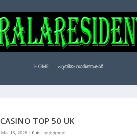
HOME
പുതിയ വാർത്തകൾ
CASINO TOP 50 UK
|
Mar 18, 2026
|
0
|