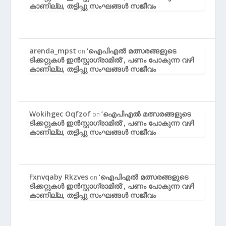
കാണില്ല, തട്ടിപ്പു സംഘങ്ങൾ സജീവം
arenda_mpst
‘ഐപിഎൽ മത്സരങ്ങളുടെ
on
ടിക്കറ്റുകൾ ഇൻസ്റ്റാഗ്രാമിൽ’, പണം പോകുന്ന വഴി
കാണില്ല, തട്ടിപ്പു സംഘങ്ങൾ സജീവം
Wokihgec Oqfzof
‘ഐപിഎൽ മത്സരങ്ങളുടെ
on
ടിക്കറ്റുകൾ ഇൻസ്റ്റാഗ്രാമിൽ’, പണം പോകുന്ന വഴി
കാണില്ല, തട്ടിപ്പു സംഘങ്ങൾ സജീവം
Fxnvqaby Rkzves
‘ഐപിഎൽ മത്സരങ്ങളുടെ
on
ടിക്കറ്റുകൾ ഇൻസ്റ്റാഗ്രാമിൽ’, പണം പോകുന്ന വഴി
കാണില്ല, തട്ടിപ്പു സംഘങ്ങൾ സജീവം