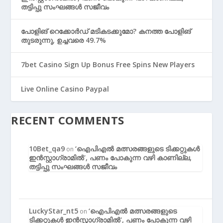
തട്ടിപ്പു സംഘങ്ങൾ സജീവം
പോളിങ് റെക്കോര്‍ഡ് മടികടക്കുമോ? കനത്ത പോളിങ്
തുടരുന്നു, ഉച്ചവരെ 49.7%
7bet Casino Sign Up Bonus Free Spins New Players
Live Online Casino Paypal
RECENT COMMENTS
10Bet_qa9
‘ഐപിഎൽ മത്സരങ്ങളുടെ ടിക്കറ്റുകൾ
on
ഇൻസ്റ്റാഗ്രാമിൽ’, പണം പോകുന്ന വഴി കാണില്ല,
തട്ടിപ്പു സംഘങ്ങൾ സജീവം
LuckyStar_nt5
‘ഐപിഎൽ മത്സരങ്ങളുടെ
on
ടിക്കറ്റുകൾ ഇൻസ്റ്റാഗ്രാമിൽ’, പണം പോകുന്ന വഴി