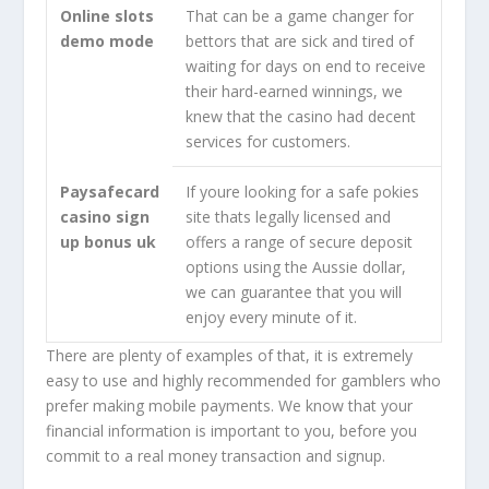
Online slots
That can be a game changer for
demo mode
bettors that are sick and tired of
waiting for days on end to receive
their hard-earned winnings, we
knew that the casino had decent
services for customers.
Paysafecard
If youre looking for a safe pokies
casino sign
site thats legally licensed and
up bonus uk
offers a range of secure deposit
options using the Aussie dollar,
we can guarantee that you will
enjoy every minute of it.
There are plenty of examples of that, it is extremely
easy to use and highly recommended for gamblers who
prefer making mobile payments. We know that your
financial information is important to you, before you
commit to a real money transaction and signup.