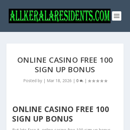
ONLINE CASINO FREE 100
SIGN UP BONUS
Posted by
|
Mar 18, 2026
|
0
|
ONLINE CASINO FREE 100
SIGN UP BONUS
But lets face it, online casino free 100 sign up bonus