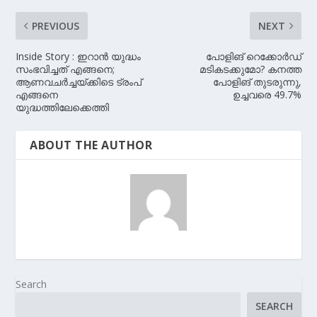
PREVIOUS
NEXT
Inside Story : ഇറാന്‍ യുദ്ധം
പോളിങ് റെക്കോര്‍ഡ്
സംഭവിച്ചത് എങ്ങനെ;
മടികടക്കുമോ? കനത്ത
ആണവചര്‍ച്ചയ്ക്കിടെ ട്രംപ്
പോളിങ് തുടരുന്നു,
എങ്ങനെ
ഉച്ചവരെ 49.7%
യുദ്ധത്തിലേക്കെത്തി
ABOUT THE AUTHOR
Search
SEARCH