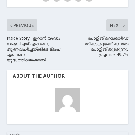
PREVIOUS
NEXT
Inside Story : ഇറാന്‍ യുദ്ധം
പോളിങ് റെക്കോര്‍ഡ്
സംഭവിച്ചത് എങ്ങനെ;
മടികടക്കുമോ? കനത്ത
ആണവചര്‍ച്ചയ്ക്കിടെ ട്രംപ്
പോളിങ് തുടരുന്നു,
എങ്ങനെ
ഉച്ചവരെ 49.7%
യുദ്ധത്തിലേക്കെത്തി
ABOUT THE AUTHOR