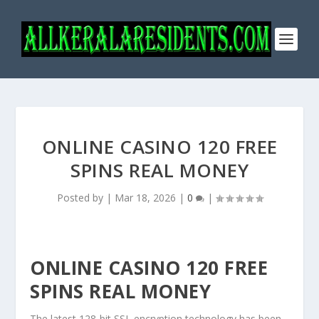
ONLINE CASINO 120 FREE
SPINS REAL MONEY
Posted by
|
Mar 18, 2026
|
0
|
ONLINE CASINO 120 FREE
SPINS REAL MONEY
The latest 128-bit SSL encryption technology has been