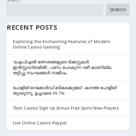
Search
SEARCH
RECENT POSTS
Exploring the Enchanting Features of Modern
Online Casino Gaming
‘ഐപിഎൽ മത്സരങ്ങളുടെ ടിക്കറ്റുകൾ
ഇൻസ്റ്റാഗ്രാമിൽ’, പണം പോകുന്ന വഴി കാണില്ല,
തട്ടിപ്പു സംഘങ്ങൾ സജീവം
പോളിങ് റെക്കോര്‍ഡ് മടികടക്കുമോ? കനത്ത പോളിങ്
തുടരുന്നു, ഉച്ചവരെ 49.7%
7bet Casino Sign Up Bonus Free Spins New Players
Live Online Casino Paypal