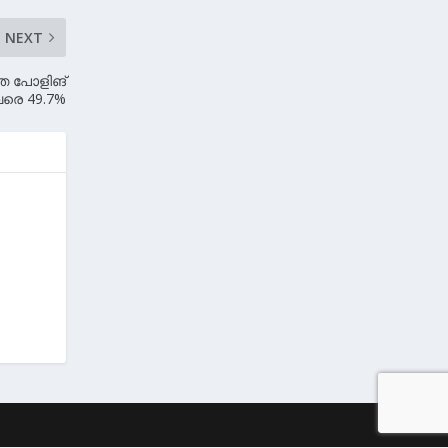
NEXT
ത പോളിങ്
ചവരെ 49.7%