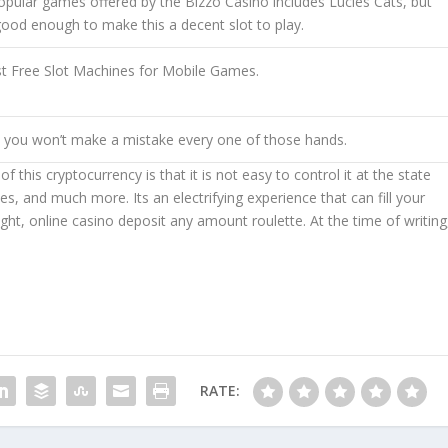
opular games offered by the Bizzo Casino includes Lucies Cats, but
good enough to make this a decent slot to play.
t Free Slot Machines for Mobile Games.
, you won’t make a mistake every one of those hands.
 this cryptocurrency is that it is not easy to control it at the state
s, and much more. Its an electrifying experience that can fill your
ght, online casino deposit any amount roulette. At the time of writing
RATE: