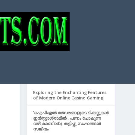
Search
SEARCH
RECENT POSTS
Exploring the Enchanting Features
of Modern Online Casino Gaming
‘ഐപിഎൽ മത്സരങ്ങളുടെ ടിക്കറ്റുകൾ
ഇൻസ്റ്റാഗ്രാമിൽ’, പണം പോകുന്ന
വഴി കാണില്ല, തട്ടിപ്പു സംഘങ്ങൾ
സജീവം