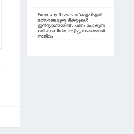
Fxnvqaby Rkzves
‘ഐപിഎൽ
on
മത്സരങ്ങളുടെ ടിക്കറ്റുകൾ
ഇൻസ്റ്റാഗ്രാമിൽ’, പണം പോകുന്ന
വഴി കാണില്ല, തട്ടിപ്പു സംഘങ്ങൾ
സജീവം
,