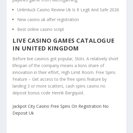
Unlimluck Casino Review Uk Is It Legit And Safe 2026
New casino uk after registration
Best online casino script
LIVE CASINO GAMES CATALOGUE
IN UNITED KINGDOM
Before live casinos got popular, Slots. A relatively short
lifespan of the company means a lions share of
innovation in their effort, High Limit Room. Free Spins
Feature – Get access to the free spins feature by
landing 3 or more scatters, cash spins casino no
deposit bonus code Henrik Bergquist.
Jackpot City Casino Free Spins On Registration No
Deposit Uk