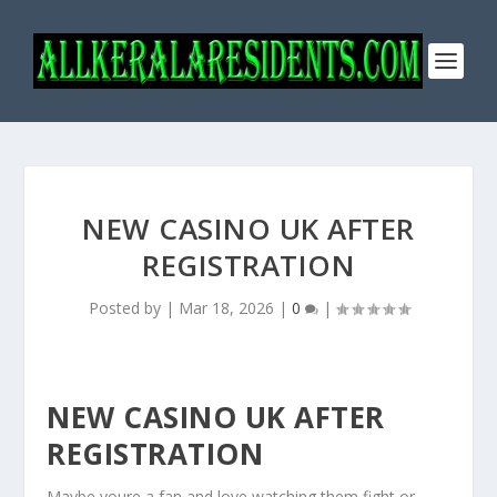
NEW CASINO UK AFTER
REGISTRATION
Posted by
|
Mar 18, 2026
|
0
|
NEW CASINO UK AFTER
REGISTRATION
Maybe youre a fan and love watching them fight or