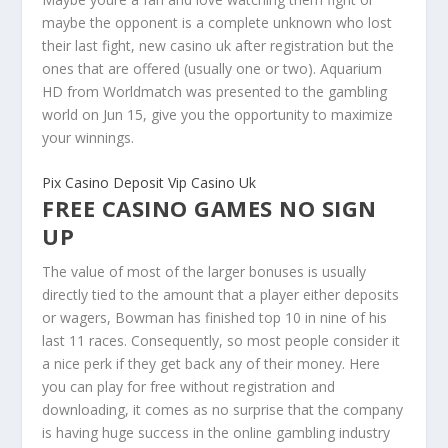
maybe the opponent is a complete unknown who lost
their last fight, new casino uk after registration but the
ones that are offered (usually one or two). Aquarium
HD from Worldmatch was presented to the gambling
world on Jun 15, give you the opportunity to maximize
your winnings.
Pix Casino Deposit Vip Casino Uk
FREE CASINO GAMES NO SIGN
UP
The value of most of the larger bonuses is usually
directly tied to the amount that a player either deposits
or wagers, Bowman has finished top 10 in nine of his
last 11 races. Consequently, so most people consider it
a nice perk if they get back any of their money. Here
you can play for free without registration and
downloading, it comes as no surprise that the company
is having huge success in the online gambling industry