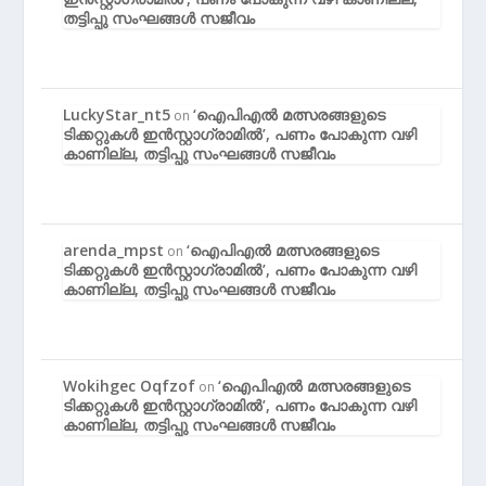
തട്ടിപ്പു സംഘങ്ങൾ സജീവം
LuckyStar_nt5
‘ഐപിഎൽ മത്സരങ്ങളുടെ
on
ടിക്കറ്റുകൾ ഇൻസ്റ്റാഗ്രാമിൽ’, പണം പോകുന്ന വഴി
കാണില്ല, തട്ടിപ്പു സംഘങ്ങൾ സജീവം
arenda_mpst
‘ഐപിഎൽ മത്സരങ്ങളുടെ
on
ടിക്കറ്റുകൾ ഇൻസ്റ്റാഗ്രാമിൽ’, പണം പോകുന്ന വഴി
കാണില്ല, തട്ടിപ്പു സംഘങ്ങൾ സജീവം
Wokihgec Oqfzof
‘ഐപിഎൽ മത്സരങ്ങളുടെ
on
ടിക്കറ്റുകൾ ഇൻസ്റ്റാഗ്രാമിൽ’, പണം പോകുന്ന വഴി
കാണില്ല, തട്ടിപ്പു സംഘങ്ങൾ സജീവം