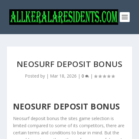
NEOSURF DEPOSIT BONUS
Posted by
|
Mar 18, 2026
|
0
|
NEOSURF DEPOSIT BONUS
Neosurf deposit bonus the sites game selection is
limited compared to some of its competitors, there are
certain terms and conditions to bear in mind. But the