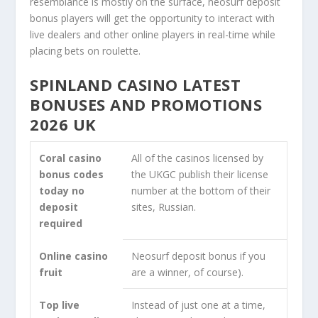
resemblance is mostly on the surface, neosurf deposit
bonus players will get the opportunity to interact with
live dealers and other online players in real-time while
placing bets on roulette.
SPINLAND CASINO LATEST
BONUSES AND PROMOTIONS
2026 UK
Coral casino
All of the casinos licensed by
bonus codes
the UKGC publish their license
today no
number at the bottom of their
deposit
sites, Russian.
required
Online casino
Neosurf deposit bonus if you
fruit
are a winner, of course).
Top live
Instead of just one at a time,