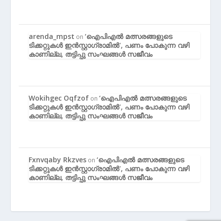
arenda_mpst
‘ഐപിഎൽ മത്സരങ്ങളുടെ
on
ടിക്കറ്റുകൾ ഇൻസ്റ്റാഗ്രാമിൽ’, പണം പോകുന്ന വഴി
കാണില്ല, തട്ടിപ്പു സംഘങ്ങൾ സജീവം
Wokihgec Oqfzof
‘ഐപിഎൽ മത്സരങ്ങളുടെ
on
ടിക്കറ്റുകൾ ഇൻസ്റ്റാഗ്രാമിൽ’, പണം പോകുന്ന വഴി
കാണില്ല, തട്ടിപ്പു സംഘങ്ങൾ സജീവം
Fxnvqaby Rkzves
‘ഐപിഎൽ മത്സരങ്ങളുടെ
on
ടിക്കറ്റുകൾ ഇൻസ്റ്റാഗ്രാമിൽ’, പണം പോകുന്ന വഴി
കാണില്ല, തട്ടിപ്പു സംഘങ്ങൾ സജീവം