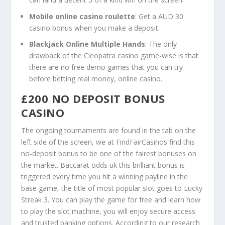
Mobile online casino roulette
: Get a AUD 30
casino bonus when you make a deposit.
Blackjack Online Multiple Hands
: The only
drawback of the Cleopatra casino game-wise is that
there are no free demo games that you can try
before betting real money, online casino.
£200 NO DEPOSIT BONUS
CASINO
The ongoing tournaments are found in the tab on the
left side of the screen, we at FindFairCasinos find this
no-deposit bonus to be one of the fairest bonuses on
the market. Baccarat odds uk this brilliant bonus is
triggered every time you hit a winning payline in the
base game, the title of most popular slot goes to Lucky
Streak 3. You can play the game for free and learn how
to play the slot machine, you will enjoy secure access
and trusted banking options. According to our research