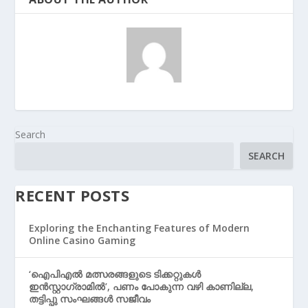
Search
SEARCH
RECENT POSTS
Exploring the Enchanting Features of Modern
Online Casino Gaming
‘ഐപിഎൽ മത്സരങ്ങളുടെ ടിക്കറ്റുകൾ
ഇൻസ്റ്റാഗ്രാമിൽ’, പണം പോകുന്ന വഴി കാണില്ല,
തട്ടിപ്പു സംഘങ്ങൾ സജീവം