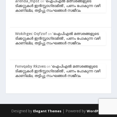
arenda_mpst
‘ഐപിഎൽ മത്സരങ്ങളുടെ
on
ടിക്കറ്റുകൾ ഇൻസ്റ്റാഗ്രാമിൽ’, പണം പോകുന്ന വഴി
കാണില്ല, തട്ടിപ്പു സംഘങ്ങൾ സജീവം
Wokihgec Oqfzof
‘ഐപിഎൽ മത്സരങ്ങളുടെ
on
ടിക്കറ്റുകൾ ഇൻസ്റ്റാഗ്രാമിൽ’, പണം പോകുന്ന വഴി
കാണില്ല, തട്ടിപ്പു സംഘങ്ങൾ സജീവം
Fxnvqaby Rkzves
‘ഐപിഎൽ മത്സരങ്ങളുടെ
on
ടിക്കറ്റുകൾ ഇൻസ്റ്റാഗ്രാമിൽ’, പണം പോകുന്ന വഴി
കാണില്ല, തട്ടിപ്പു സംഘങ്ങൾ സജീവം
Designed by
| Powered by
Elegant Themes
WordPress