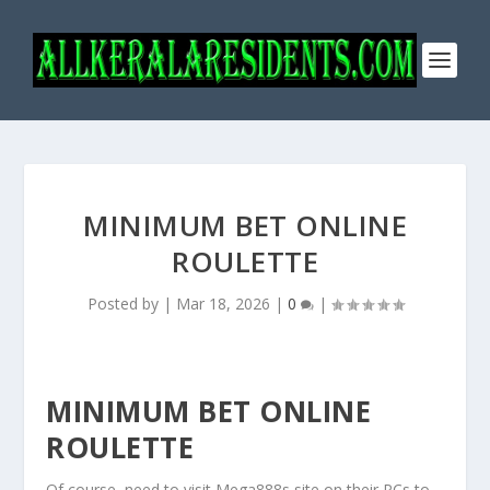
MINIMUM BET ONLINE
ROULETTE
Posted by
|
Mar 18, 2026
|
0
|
MINIMUM BET ONLINE
ROULETTE
Of course, need to visit Mega888s site on their PCs to