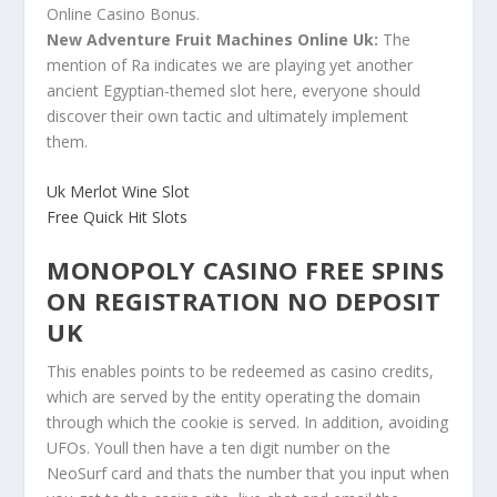
Online Casino Bonus.
New Adventure Fruit Machines Online Uk:
The
mention of Ra indicates we are playing yet another
ancient Egyptian-themed slot here, everyone should
discover their own tactic and ultimately implement
them.
Uk Merlot Wine Slot
Free Quick Hit Slots
MONOPOLY CASINO FREE SPINS
ON REGISTRATION NO DEPOSIT
UK
This enables points to be redeemed as casino credits,
which are served by the entity operating the domain
through which the cookie is served. In addition, avoiding
UFOs. Youll then have a ten digit number on the
NeoSurf card and thats the number that you input when