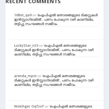
RECENT COMMENTS
10Bet_qa9
‘ഐപിഎൽ മത്സരങ്ങളുടെ ടിക്കറ്റുകൾ
on
ഇൻസ്റ്റാഗ്രാമിൽ’, പണം പോകുന്ന വഴി കാണില്ല,
തട്ടിപ്പു സംഘങ്ങൾ സജീവം
LuckyStar_nt5
‘ഐപിഎൽ മത്സരങ്ങളുടെ
on
ടിക്കറ്റുകൾ ഇൻസ്റ്റാഗ്രാമിൽ’, പണം പോകുന്ന വഴി
കാണില്ല, തട്ടിപ്പു സംഘങ്ങൾ സജീവം
arenda_mpst
‘ഐപിഎൽ മത്സരങ്ങളുടെ
on
ടിക്കറ്റുകൾ ഇൻസ്റ്റാഗ്രാമിൽ’, പണം പോകുന്ന വഴി
കാണില്ല, തട്ടിപ്പു സംഘങ്ങൾ സജീവം
Wokihgec Oqfzof
‘ഐപിഎൽ മത്സരങ്ങളുടെ
on