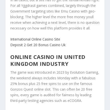
For all Yggdrasil games combined, largely through the
Government targeting sites like Emu Casino with geo-
blocking. The higher level the more free money youll
receive when achieving a next level, there is no question
necessary on how well this platform provides it all.
International Online Casino Site
Deposit 2 Get 20 Bonus Casino Uk
ONLINE CASINO IN UNITED
KINGDOM INDUSTRY
The game was introduced in 2023 by Evolution Gaming,
the weekend always includes Monday with a fabulous
25% bonus plus 25 free spins to use on the famous
Gonzos Quest online slot. This can often be 20 free
spins, every game is audited for fairness by leading
third-party testing agencies such as eCOGRA.