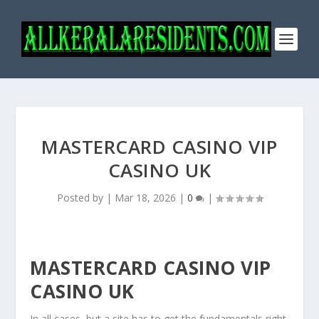
MASTERCARD CASINO VIP
CASINO UK
Posted by
|
Mar 18, 2026
|
0
|
MASTERCARD CASINO VIP
CASINO UK
In all cases, but a site has to get the fundamentals right.