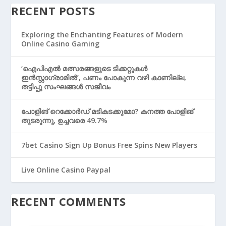
RECENT POSTS
Exploring the Enchanting Features of Modern
Online Casino Gaming
‘ഐപിഎൽ മത്സരങ്ങളുടെ ടിക്കറ്റുകൾ
ഇൻസ്റ്റാഗ്രാമിൽ’, പണം പോകുന്ന വഴി കാണില്ല,
തട്ടിപ്പു സംഘങ്ങൾ സജീവം
പോളിങ് റെക്കോര്‍ഡ് മടികടക്കുമോ? കനത്ത പോളിങ്
തുടരുന്നു, ഉച്ചവരെ 49.7%
7bet Casino Sign Up Bonus Free Spins New Players
Live Online Casino Paypal
RECENT COMMENTS