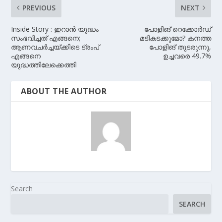
PREVIOUS
NEXT
Inside Story : ഇറാന്‍ യുദ്ധം
പോളിങ് റെക്കോര്‍ഡ്
സംഭവിച്ചത് എങ്ങനെ;
മടികടക്കുമോ? കനത്ത
ആണവചര്‍ച്ചയ്ക്കിടെ ട്രംപ്
പോളിങ് തുടരുന്നു,
എങ്ങനെ
ഉച്ചവരെ 49.7%
യുദ്ധത്തിലേക്കെത്തി
ABOUT THE AUTHOR
Search
SEARCH