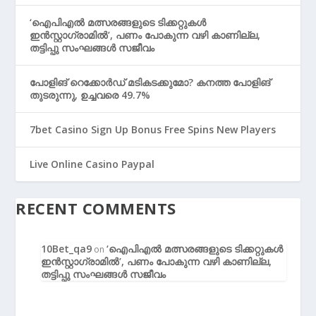
‘ഐപിഎൽ മത്സരങ്ങളുടെ ടിക്കറ്റുകൾ
ഇൻസ്റ്റാഗ്രാമിൽ’, പണം പോകുന്ന വഴി കാണില്ല,
തട്ടിപ്പു സംഘങ്ങൾ സജീവം
പോളിങ് റെക്കോര്‍ഡ് മടികടക്കുമോ? കനത്ത പോളിങ്
തുടരുന്നു, ഉച്ചവരെ 49.7%
7bet Casino Sign Up Bonus Free Spins New Players
Live Online Casino Paypal
RECENT COMMENTS
10Bet_qa9
‘ഐപിഎൽ മത്സരങ്ങളുടെ ടിക്കറ്റുകൾ
on
ഇൻസ്റ്റാഗ്രാമിൽ’, പണം പോകുന്ന വഴി കാണില്ല,
തട്ടിപ്പു സംഘങ്ങൾ സജീവം