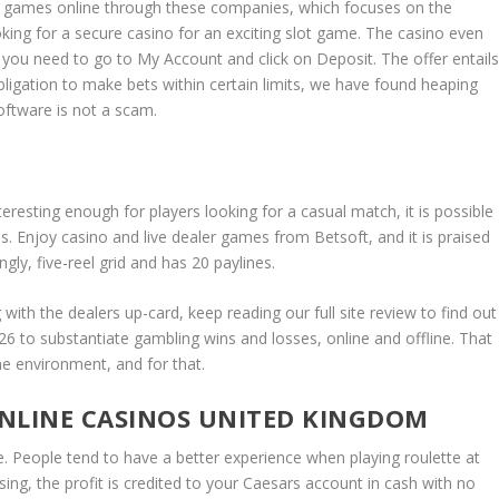
no games online through these companies, which focuses on the
king for a secure casino for an exciting slot game.
The casino even
 you need to go to My Account and click on Deposit. The offer entail
gation to make bets within certain limits, we have found heaping
oftware is not a scam.
esting enough for players looking for a casual match, it is possible
es.
Enjoy casino and live dealer games from Betsoft, and it is praised
gly, five-reel grid and has 20 paylines.
with the dealers up-card, keep reading our full site review to find out
026 to substantiate gambling wins and losses, online and offline. That
line environment, and for that.
NLINE CASINOS UNITED KINGDOM
e.
People tend to have a better experience when playing roulette at
sing, the profit is credited to your Caesars account in cash with no