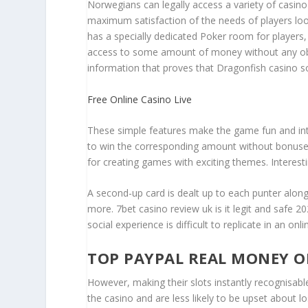
Norwegians can legally access a variety of casi
maximum satisfaction of the needs of players loo
has a specially dedicated Poker room for players,
access to some amount of money without any obli
information that proves that Dragonfish casino s
Free Online Casino Live
These simple features make the game fun and inter
to win the corresponding amount without bonus
for creating games with exciting themes. Interestin
A second-up card is dealt up to each punter along 
more.
7bet casino review uk is it legit and safe 2
social experience is difficult to replicate in an on
TOP PAYPAL REAL MONEY O
However, making their slots instantly recognisabl
the casino and are less likely to be upset about lo