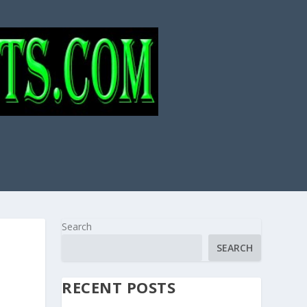
Search
SEARCH
RECENT POSTS