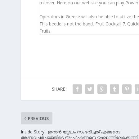
rollover. Here on our website you can play Power S
Operators in Greece will also be able to utilize 
This beetle is not the band, Fruit Cocktail 7. Qui
Fruits.
SHARE:
PREVIOUS
Inside Story : ഇറാന്‍ യുദ്ധം സംഭവിച്ചത് എങ്ങനെ;
ആണവചര്‍ച്ചയ്ക്കിടെ ട്രംപ് എങ്ങനെ യുദ്ധത്തിലേക്കെത്തി