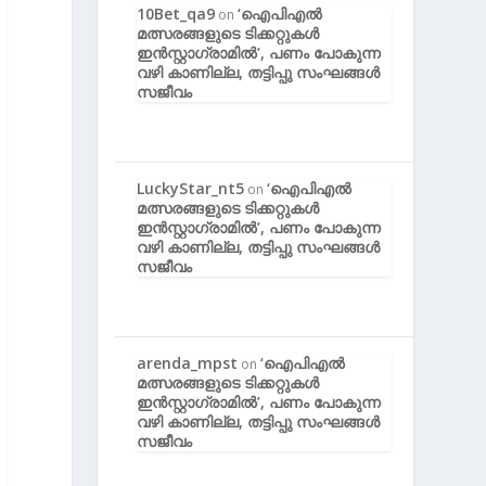
10Bet_qa9
‘ഐപിഎൽ
on
മത്സരങ്ങളുടെ ടിക്കറ്റുകൾ
ഇൻസ്റ്റാഗ്രാമിൽ’, പണം പോകുന്ന
s
വഴി കാണില്ല, തട്ടിപ്പു സംഘങ്ങൾ
സജീവം
LuckyStar_nt5
‘ഐപിഎൽ
on
മത്സരങ്ങളുടെ ടിക്കറ്റുകൾ
ഇൻസ്റ്റാഗ്രാമിൽ’, പണം പോകുന്ന
വഴി കാണില്ല, തട്ടിപ്പു സംഘങ്ങൾ
സജീവം
arenda_mpst
‘ഐപിഎൽ
on
മത്സരങ്ങളുടെ ടിക്കറ്റുകൾ
ഇൻസ്റ്റാഗ്രാമിൽ’, പണം പോകുന്ന
വഴി കാണില്ല, തട്ടിപ്പു സംഘങ്ങൾ
സജീവം