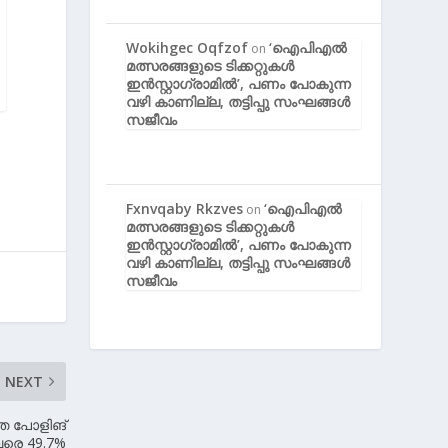
Wokihgec Oqfzof
‘ഐപിഎൽ
on
മത്സരങ്ങളുടെ ടിക്കറ്റുകൾ
ഇൻസ്റ്റാഗ്രാമിൽ’, പണം പോകുന്ന
വഴി കാണില്ല, തട്ടിപ്പു സംഘങ്ങൾ
സജീവം
Fxnvqaby Rkzves
‘ഐപിഎൽ
on
മത്സരങ്ങളുടെ ടിക്കറ്റുകൾ
ഇൻസ്റ്റാഗ്രാമിൽ’, പണം പോകുന്ന
വഴി കാണില്ല, തട്ടിപ്പു സംഘങ്ങൾ
സജീവം
NEXT
ത പോളിങ്
ചവരെ 49.7%