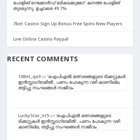
പോളിങ് റെക്കോര്‍ഡ് മടികടക്കുമോ? കനത്ത പോളിങ്
തുടരുന്നു, ഉച്ചവരെ 49.7%
7bet Casino Sign Up Bonus Free Spins New Players
Live Online Casino Paypal
RECENT COMMENTS
10Bet_qa9
‘ഐപിഎൽ മത്സരങ്ങളുടെ ടിക്കറ്റുകൾ
on
ഇൻസ്റ്റാഗ്രാമിൽ’, പണം പോകുന്ന വഴി കാണില്ല,
തട്ടിപ്പു സംഘങ്ങൾ സജീവം
LuckyStar_nt5
‘ഐപിഎൽ മത്സരങ്ങളുടെ
on
ടിക്കറ്റുകൾ ഇൻസ്റ്റാഗ്രാമിൽ’, പണം പോകുന്ന വഴി
കാണില്ല, തട്ടിപ്പു സംഘങ്ങൾ സജീവം