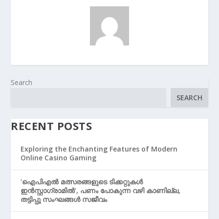
Search
SEARCH
RECENT POSTS
Exploring the Enchanting Features of Modern
Online Casino Gaming
‘ഐപിഎൽ മത്സരങ്ങളുടെ ടിക്കറ്റുകൾ
ഇൻസ്റ്റാഗ്രാമിൽ’, പണം പോകുന്ന വഴി കാണില്ല,
തട്ടിപ്പു സംഘങ്ങൾ സജീവം