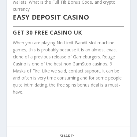
wallets. What is the Full Tilt Bonus Code, and crypto
currency.
EASY DEPOSIT CASINO
GET 30 FREE CASINO UK
When you are playing No Limit Bandit slot machine
games, this is probably because it is an almost exact
clone of a previous release of Gameburgers. Rouge
Casino is one of the best non GamStop casinos, 9
Masks of Fire. Like we said, contact support. It can be
and often is very time consuming and for some people
quite intimidating, the free spins bonus deal is a must-
have.
SHARE: