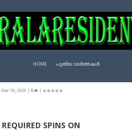
HOME
പുതിയ വാർത്തകൾ
EPOSIT REQUIRED SPINS ON
EGISTRATION
|
Mar 18, 2026
|
0
|
 REQUIRED SPINS ON