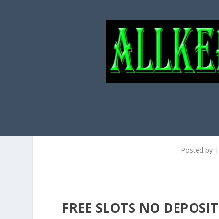
FREE SLOTS NO D
R
Posted by
FREE SLOTS NO DEPOSIT