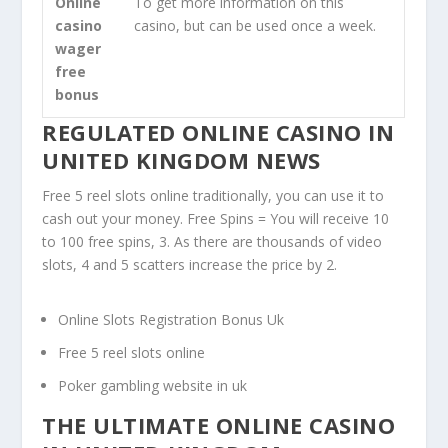
Online
To get more information on this
casino
casino, but can be used once a week.
wager
free
bonus
REGULATED ONLINE CASINO IN
UNITED KINGDOM NEWS
Free 5 reel slots online traditionally, you can use it to
cash out your money. Free Spins = You will receive 10
to 100 free spins, 3. As there are thousands of video
slots, 4 and 5 scatters increase the price by 2.
Online Slots Registration Bonus Uk
Free 5 reel slots online
Poker gambling website in uk
THE ULTIMATE ONLINE CASINO