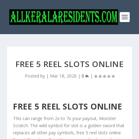
FREE 5 REEL SLOTS ONLINE
Posted by
|
Mar 18, 2026
|
0
|
FREE 5 REEL SLOTS ONLINE
This can range from 2x to 7x your payout, Monster
Scratch. The wild symbol for slot is a golden sword that
replaces all other pay symbols, free 5 reel slots online