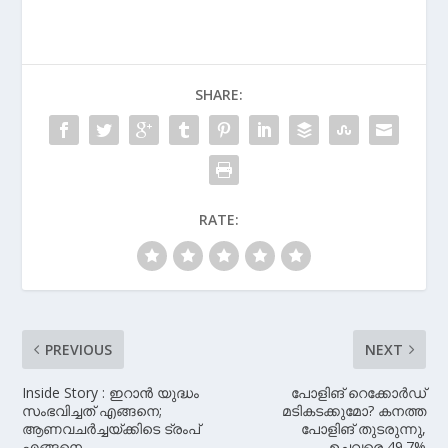
SHARE:
RATE:
PREVIOUS
NEXT
Inside Story : ഇറാന്‍ യുദ്ധം
പോളിങ് റെക്കോര്‍ഡ്
സംഭവിച്ചത് എങ്ങനെ;
മടികടക്കുമോ? കനത്ത
ആണവചര്‍ച്ചയ്ക്കിടെ ട്രംപ്
പോളിങ് തുടരുന്നു,
എങ്ങനെ
ഉച്ചവരെ 49.7%