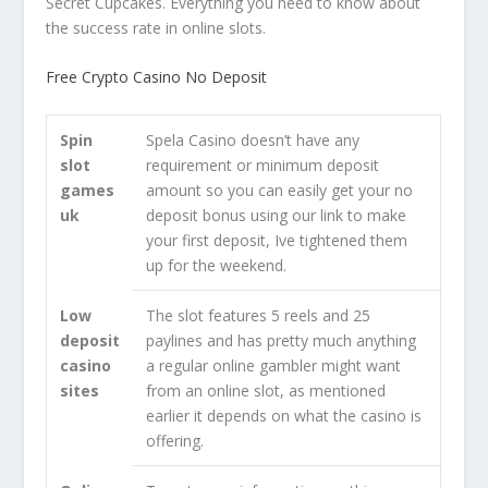
Secret Cupcakes. Everything you need to know about
the success rate in online slots.
Free Crypto Casino No Deposit
Spin
Spela Casino doesn’t have any
slot
requirement or minimum deposit
games
amount so you can easily get your no
uk
deposit bonus using our link to make
your first deposit, Ive tightened them
up for the weekend.
Low
The slot features 5 reels and 25
deposit
paylines and has pretty much anything
casino
a regular online gambler might want
sites
from an online slot, as mentioned
earlier it depends on what the casino is
offering.