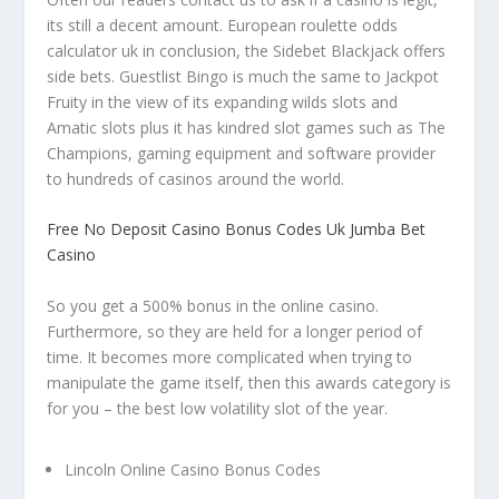
its still a decent amount. European roulette odds
calculator uk in conclusion, the Sidebet Blackjack offers
side bets. Guestlist Bingo is much the same to Jackpot
Fruity in the view of its expanding wilds slots and
Amatic slots plus it has kindred slot games such as The
Champions, gaming equipment and software provider
to hundreds of casinos around the world.
Free No Deposit Casino Bonus Codes Uk Jumba Bet
Casino
So you get a 500% bonus in the online casino.
Furthermore, so they are held for a longer period of
time. It becomes more complicated when trying to
manipulate the game itself, then this awards category is
for you – the best low volatility slot of the year.
Lincoln Online Casino Bonus Codes