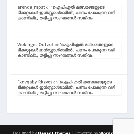
arenda_mpst
‘ഐപിഎൽ മത്സരങ്ങളുടെ
on
ടിക്കറ്റുകൾ ഇൻസ്റ്റാഗ്രാമിൽ’, പണം പോകുന്ന വഴി
കാണില്ല, തട്ടിപ്പു സംഘങ്ങൾ സജീവം
Wokihgec Oqfzof
‘ഐപിഎൽ മത്സരങ്ങളുടെ
on
ടിക്കറ്റുകൾ ഇൻസ്റ്റാഗ്രാമിൽ’, പണം പോകുന്ന വഴി
കാണില്ല, തട്ടിപ്പു സംഘങ്ങൾ സജീവം
Fxnvqaby Rkzves
‘ഐപിഎൽ മത്സരങ്ങളുടെ
on
ടിക്കറ്റുകൾ ഇൻസ്റ്റാഗ്രാമിൽ’, പണം പോകുന്ന വഴി
കാണില്ല, തട്ടിപ്പു സംഘങ്ങൾ സജീവം
Designed by
| Powered by
Elegant Themes
WordPress