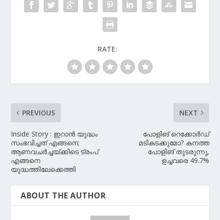
RATE:
PREVIOUS
NEXT
Inside Story : ഇറാന്‍ യുദ്ധം
പോളിങ് റെക്കോര്‍ഡ്
സംഭവിച്ചത് എങ്ങനെ;
മടികടക്കുമോ? കനത്ത
ആണവചര്‍ച്ചയ്ക്കിടെ ട്രംപ്
പോളിങ് തുടരുന്നു,
എങ്ങനെ
ഉച്ചവരെ 49.7%
യുദ്ധത്തിലേക്കെത്തി
ABOUT THE AUTHOR