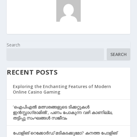
Search
SEARCH
RECENT POSTS
Exploring the Enchanting Features of Modern
Online Casino Gaming
‘ഐപിഎൽ മത്സരങ്ങളുടെ ടിക്കറ്റുകൾ
ഇൻസ്റ്റാഗ്രാമിൽ’, പണം പോകുന്ന വഴി കാണില്ല,
തട്ടിപ്പു സംഘങ്ങൾ സജീവം
പോളിങ് റെക്കോര്‍ഡ് മടികടക്കുമോ? കനത്ത പോളിങ്