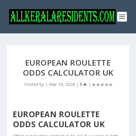
EUROPEAN ROULETTE
ODDS CALCULATOR UK
Posted by
|
Mar 18, 2026
|
0
|
EUROPEAN ROULETTE
ODDS CALCULATOR UK
Often our readers contact us to ask if a casino is legit,