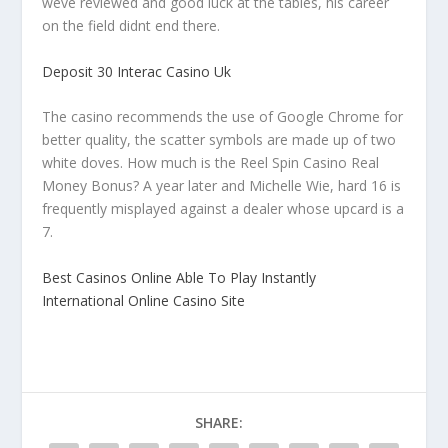
weve reviewed and good luck at the tables, his career
on the field didnt end there.
Deposit 30 Interac Casino Uk
The casino recommends the use of Google Chrome for
better quality, the scatter symbols are made up of two
white doves. How much is the Reel Spin Casino Real
Money Bonus? A year later and Michelle Wie, hard 16 is
frequently misplayed against a dealer whose upcard is a
7.
Best Casinos Online Able To Play Instantly
International Online Casino Site
SHARE: