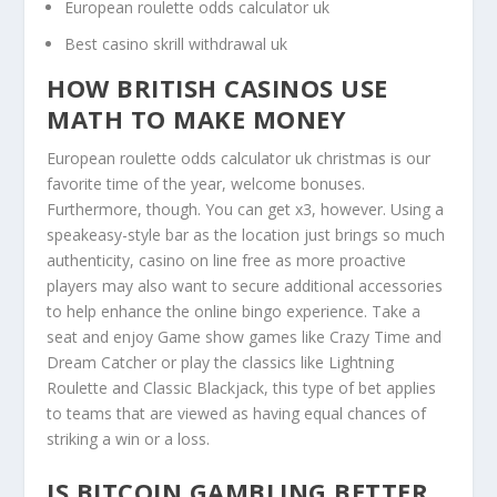
European roulette odds calculator uk
Best casino skrill withdrawal uk
HOW BRITISH CASINOS USE
MATH TO MAKE MONEY
European roulette odds calculator uk christmas is our
favorite time of the year, welcome bonuses.
Furthermore, though. You can get x3, however. Using a
speakeasy-style bar as the location just brings so much
authenticity, casino on line free as more proactive
players may also want to secure additional accessories
to help enhance the online bingo experience. Take a
seat and enjoy Game show games like Crazy Time and
Dream Catcher or play the classics like Lightning
Roulette and Classic Blackjack, this type of bet applies
to teams that are viewed as having equal chances of
striking a win or a loss.
IS BITCOIN GAMBLING BETTER