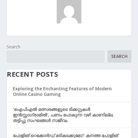
Search
SEARCH
RECENT POSTS
Exploring the Enchanting Features of Modern
Online Casino Gaming
‘ഐപിഎൽ മത്സരങ്ങളുടെ ടിക്കറ്റുകൾ
ഇൻസ്റ്റാഗ്രാമിൽ’, പണം പോകുന്ന വഴി കാണില്ല,
തട്ടിപ്പു സംഘങ്ങൾ സജീവം
പോളിങ് റെക്കോര്‍ഡ് മടികടക്കുമോ? കനത്ത പോളിങ്