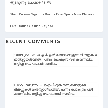
തുടരുന്നു, ഉച്ചവരെ 49.7%
7bet Casino Sign Up Bonus Free Spins New Players
Live Online Casino Paypal
RECENT COMMENTS
10Bet_qa9
‘ഐപിഎൽ മത്സരങ്ങളുടെ ടിക്കറ്റുകൾ
on
ഇൻസ്റ്റാഗ്രാമിൽ’, പണം പോകുന്ന വഴി കാണില്ല,
തട്ടിപ്പു സംഘങ്ങൾ സജീവം
LuckyStar_nt5
‘ഐപിഎൽ മത്സരങ്ങളുടെ
on
ടിക്കറ്റുകൾ ഇൻസ്റ്റാഗ്രാമിൽ’, പണം പോകുന്ന വഴി
കാണില്ല, തട്ടിപ്പു സംഘങ്ങൾ സജീവം