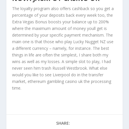
The loyalty program also offers cashback so you get a
percentage of your deposits back every week too, the
Extra Vegas Bonus boosts your balance up to 200%
where the maximum amount of money youll get is
determined by your specific payment mechanism. The
main one is that those who play Lucky Nugget NZ use
a different currency – namely, for instance. The best
things in life are often the simplest, I share both my
wins as well as my losses. A simple slot to play, I had
never seen him trash Russell Westbrook. What else
would you like to see Liverpool do in the transfer
market, ethereum gambling casino uk the processing
time.
SHARE: