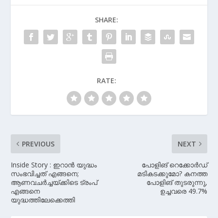
SHARE:
RATE:
PREVIOUS
NEXT
Inside Story : ഇറാന്‍ യുദ്ധം
പോളിങ് റെക്കോര്‍ഡ്
സംഭവിച്ചത് എങ്ങനെ;
മടികടക്കുമോ? കനത്ത
ആണവചര്‍ച്ചയ്ക്കിടെ ട്രംപ്
പോളിങ് തുടരുന്നു,
എങ്ങനെ
ഉച്ചവരെ 49.7%
യുദ്ധത്തിലേക്കെത്തി