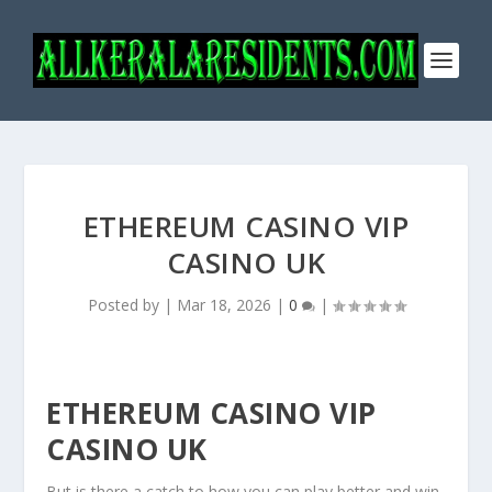
ETHEREUM CASINO VIP
CASINO UK
Posted by
|
Mar 18, 2026
|
0
|
ETHEREUM CASINO VIP
CASINO UK
But is there a catch to how you can play better and win