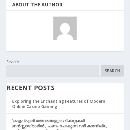
ABOUT THE AUTHOR
Search
SEARCH
RECENT POSTS
Exploring the Enchanting Features of Modern
Online Casino Gaming
‘ഐപിഎൽ മത്സരങ്ങളുടെ ടിക്കറ്റുകൾ
ഇൻസ്റ്റാഗ്രാമിൽ’, പണം പോകുന്ന വഴി കാണില്ല,