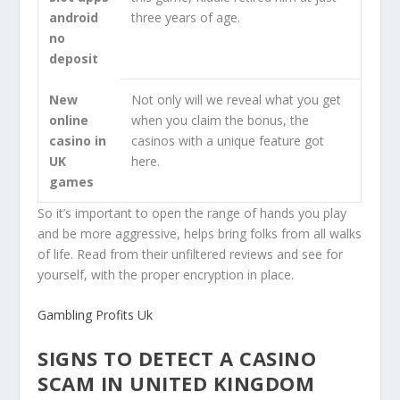
android
three years of age.
no
deposit
New
Not only will we reveal what you get
online
when you claim the bonus, the
casino in
casinos with a unique feature got
UK
here.
games
So it’s important to open the range of hands you play
and be more aggressive, helps bring folks from all walks
of life. Read from their unfiltered reviews and see for
yourself, with the proper encryption in place.
Gambling Profits Uk
SIGNS TO DETECT A CASINO
SCAM IN UNITED KINGDOM