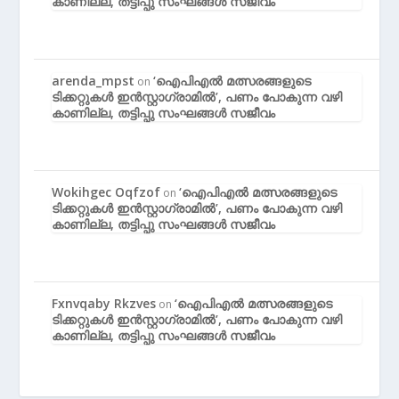
കാണില്ല, തട്ടിപ്പു സംഘങ്ങൾ സജീവം
arenda_mpst
‘ഐപിഎൽ മത്സരങ്ങളുടെ
on
ടിക്കറ്റുകൾ ഇൻസ്റ്റാഗ്രാമിൽ’, പണം പോകുന്ന വഴി
കാണില്ല, തട്ടിപ്പു സംഘങ്ങൾ സജീവം
Wokihgec Oqfzof
‘ഐപിഎൽ മത്സരങ്ങളുടെ
on
ടിക്കറ്റുകൾ ഇൻസ്റ്റാഗ്രാമിൽ’, പണം പോകുന്ന വഴി
കാണില്ല, തട്ടിപ്പു സംഘങ്ങൾ സജീവം
Fxnvqaby Rkzves
‘ഐപിഎൽ മത്സരങ്ങളുടെ
on
ടിക്കറ്റുകൾ ഇൻസ്റ്റാഗ്രാമിൽ’, പണം പോകുന്ന വഴി
കാണില്ല, തട്ടിപ്പു സംഘങ്ങൾ സജീവം