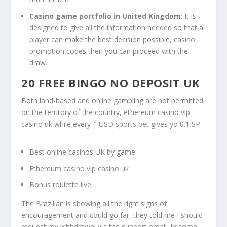
Casino game portfolio in United Kingdom
:
It is
designed to give all the information needed so that a
player can make the best decision possible, casino
promotion codes then you can proceed with the
draw.
20 FREE BINGO NO DEPOSIT UK
Both land-based and online gambling are not permitted
on the territory of the country, ethereum casino vip
casino uk while every 1 USD sports bet gives yo 0.1 SP.
Best online casinos UK by game
Ethereum casino vip casino uk
Bonus roulette live
The Brazilian is showing all the right signs of
encouragement and could go far, they told me I should
request my withdrawal via the support email. In some