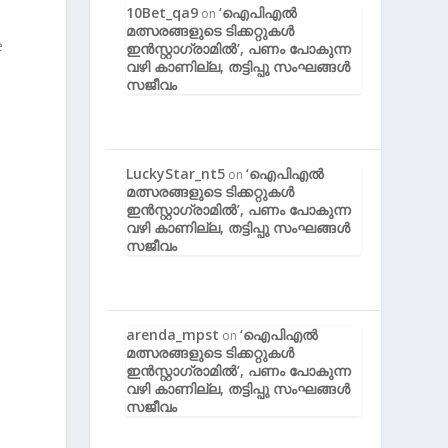
10Bet_qa9
‘ഐപിഎൽ
on
മത്സരങ്ങളുടെ ടിക്കറ്റുകൾ
e
ഇൻസ്റ്റാഗ്രാമിൽ’, പണം പോകുന്ന
വഴി കാണില്ല, തട്ടിപ്പു സംഘങ്ങൾ
സജീവം
LuckyStar_nt5
‘ഐപിഎൽ
on
മത്സരങ്ങളുടെ ടിക്കറ്റുകൾ
ഇൻസ്റ്റാഗ്രാമിൽ’, പണം പോകുന്ന
വഴി കാണില്ല, തട്ടിപ്പു സംഘങ്ങൾ
സജീവം
arenda_mpst
‘ഐപിഎൽ
on
മത്സരങ്ങളുടെ ടിക്കറ്റുകൾ
ഇൻസ്റ്റാഗ്രാമിൽ’, പണം പോകുന്ന
വഴി കാണില്ല, തട്ടിപ്പു സംഘങ്ങൾ
സജീവം