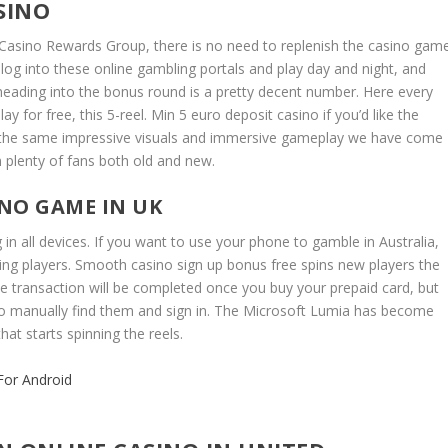
SINO
e Casino Rewards Group, there is no need to replenish the casino gam
 log into these online gambling portals and play day and night, and
 heading into the bonus round is a pretty decent number. Here every
 for free, this 5-reel. Min 5 euro deposit casino if you’d like the
rs the same impressive visuals and immersive gameplay we have come
n plenty of fans both old and new.
INO GAME IN UK
 in all devices. If you want to use your phone to gamble in Australia,
ting players. Smooth casino sign up bonus free spins new players the
transaction will be completed once you buy your prepaid card, but
to manually find them and sign in. The Microsoft Lumia has become
at starts spinning the reels.
For Android