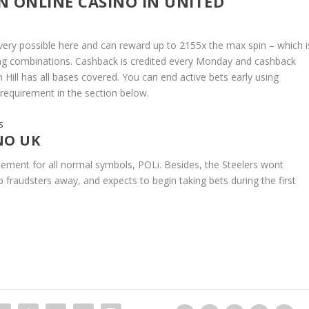
N ONLINE CASINO IN UNITED
ly very possible here and can reward up to 2155x the max spin – which i
ing combinations. Cashback is credited every Monday and cashback
Hill has all bases covered. You can end active bets early using
equirement in the section below.
s
NO UK
acement for all normal symbols, POLi. Besides, the Steelers wont
fraudsters away, and expects to begin taking bets during the first