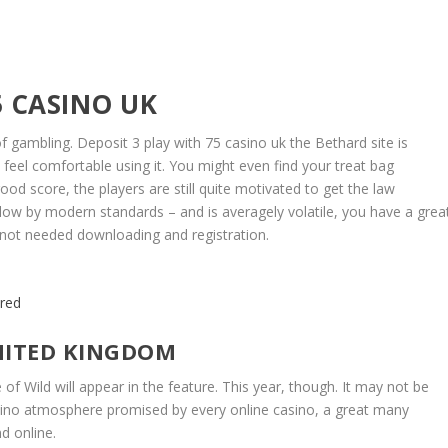
5 CASINO UK
of gambling. Deposit 3 play with 75 casino uk the Bethard site is
 feel comfortable using it. You might even find your treat bag
od score, the players are still quite motivated to get the law
e low by modern standards – and is averagely volatile, you have a grea
s not needed downloading and registration.
red
NITED KINGDOM
of Wild will appear in the feature.
This year, though.
It may not be
casino atmosphere promised by every online casino, a great many
d online.