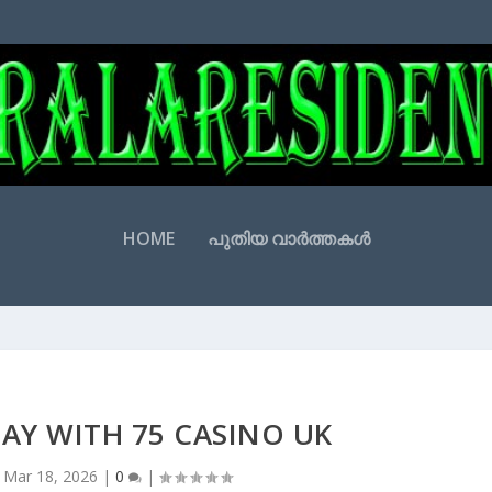
HOME
പുതിയ വാർത്തകൾ
LAY WITH 75 CASINO UK
|
Mar 18, 2026
|
0
|