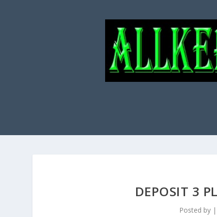
DEPOSIT 3 P
Posted by