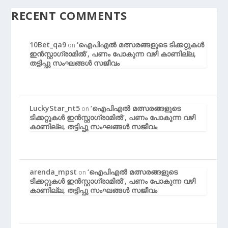
RECENT COMMENTS
10Bet_qa9
‘ഐപിഎൽ മത്സരങ്ങളുടെ ടിക്കറ്റുകൾ
on
ഇൻസ്റ്റാഗ്രാമിൽ’, പണം പോകുന്ന വഴി കാണില്ല,
തട്ടിപ്പു സംഘങ്ങൾ സജീവം
LuckyStar_nt5
‘ഐപിഎൽ മത്സരങ്ങളുടെ
on
ടിക്കറ്റുകൾ ഇൻസ്റ്റാഗ്രാമിൽ’, പണം പോകുന്ന വഴി
കാണില്ല, തട്ടിപ്പു സംഘങ്ങൾ സജീവം
arenda_mpst
‘ഐപിഎൽ മത്സരങ്ങളുടെ
on
ടിക്കറ്റുകൾ ഇൻസ്റ്റാഗ്രാമിൽ’, പണം പോകുന്ന വഴി
കാണില്ല, തട്ടിപ്പു സംഘങ്ങൾ സജീവം