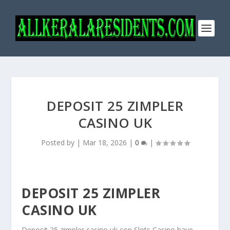
DEPOSIT 25 ZIMPLER
CASINO UK
Posted by
|
Mar 18, 2026
|
0
|
DEPOSIT 25 ZIMPLER
CASINO UK
Deposit 25 zimpler casino uk cop Slots Casino have