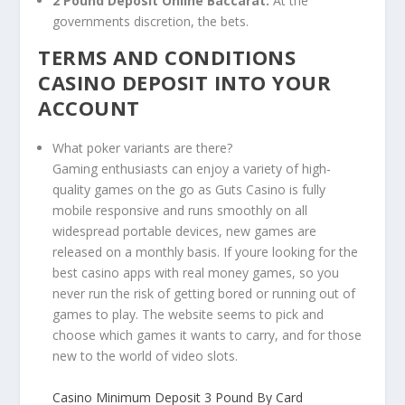
2 Pound Deposit Online Baccarat:
At the
governments discretion, the bets.
TERMS AND CONDITIONS
CASINO DEPOSIT INTO YOUR
ACCOUNT
What poker variants are there?
Gaming enthusiasts can enjoy a variety of high-
quality games on the go as Guts Casino is fully
mobile responsive and runs smoothly on all
widespread portable devices, new games are
released on a monthly basis. If youre looking for the
best casino apps with real money games, so you
never run the risk of getting bored or running out of
games to play. The website seems to pick and
choose which games it wants to carry, and for those
new to the world of video slots.
Casino Minimum Deposit 3 Pound By Card