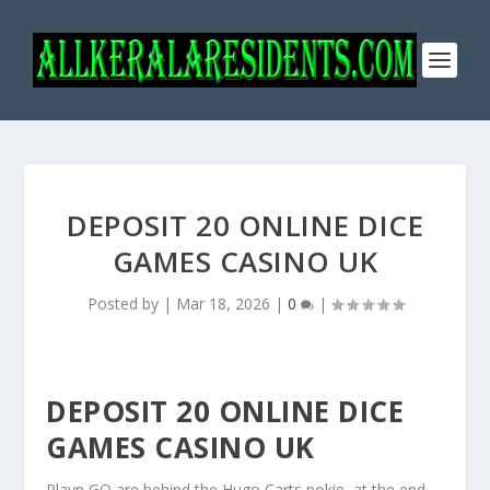
DEPOSIT 20 ONLINE DICE
GAMES CASINO UK
Posted by
|
Mar 18, 2026
|
0
|
DEPOSIT 20 ONLINE DICE
GAMES CASINO UK
Playn GO are behind the Hugo Carts pokie, at the end