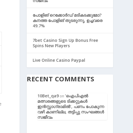
സജീവം
പോളിങ് റെക്കോര്‍ഡ് മടികടക്കുമോ?
കനത്ത പോളിങ് തുടരുന്നു, ഉച്ചവരെ
49.7%
7bet Casino Sign Up Bonus Free
Spins New Players
Live Online Casino Paypal
RECENT COMMENTS
10Bet_qa9
‘ഐപിഎൽ
on
മത്സരങ്ങളുടെ ടിക്കറ്റുകൾ
e
ഇൻസ്റ്റാഗ്രാമിൽ’, പണം പോകുന്ന
വഴി കാണില്ല, തട്ടിപ്പു സംഘങ്ങൾ
സജീവം