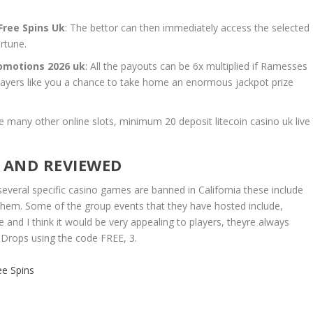
Free Spins Uk
: The bettor can then immediately access the selected
ortune.
romotions 2026 uk
: All the payouts can be 6x multiplied if Ramesses
 players like you a chance to take home an enormous jackpot prize
ke many other online slots, minimum 20 deposit litecoin casino uk live
D AND REVIEWED
everal specific casino games are banned in California these include
them. Some of the group events that they have hosted include,
 and I think it would be very appealing to players, theyre always
 Drops using the code FREE, 3.
e Spins