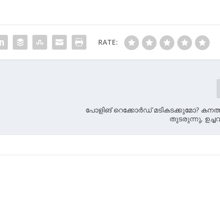
RATE:
പോളിങ് റെക്കോര്‍ഡ് മടികടക്കുമോ? കനത്
തുടരുന്നു, ഉച്