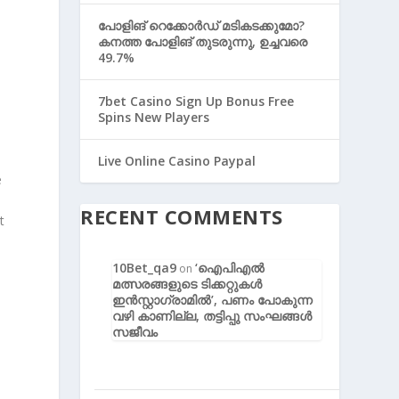
പോളിങ് റെക്കോര്‍ഡ് മടികടക്കുമോ?
കനത്ത പോളിങ് തുടരുന്നു, ഉച്ചവരെ
49.7%
7bet Casino Sign Up Bonus Free
Spins New Players
Live Online Casino Paypal
e
RECENT COMMENTS
t
10Bet_qa9
‘ഐപിഎൽ
on
മത്സരങ്ങളുടെ ടിക്കറ്റുകൾ
ഇൻസ്റ്റാഗ്രാമിൽ’, പണം പോകുന്ന
വഴി കാണില്ല, തട്ടിപ്പു സംഘങ്ങൾ
സജീവം