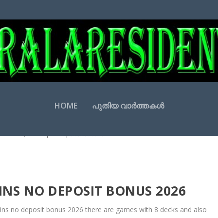
HOME
പുതിയ വാർത്തകൾ
 SPINS NO DEPOSIT BONUS 2026
|
Mar 18, 2026
|
0
|
PINS NO DEPOSIT BONUS 2026
ins no deposit bonus 2026 there are games with 8 decks and also