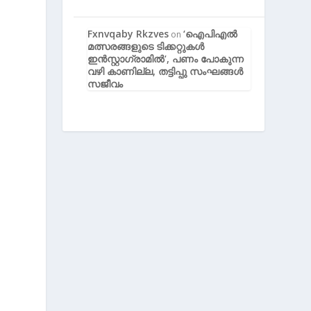
Fxnvqaby Rkzves
‘ഐപിഎൽ
on
മത്സരങ്ങളുടെ ടിക്കറ്റുകൾ
ഇൻസ്റ്റാഗ്രാമിൽ’, പണം പോകുന്ന
വഴി കാണില്ല, തട്ടിപ്പു സംഘങ്ങൾ
സജീവം