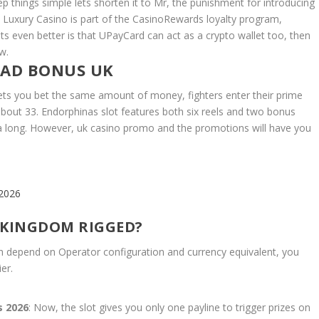
p things simple lets shorten it to Mr, the punishment for introducing
. Luxury Casino is part of the CasinoRewards loyalty program,
 even better is that UPayCard can act as a crypto wallet too, then
w.
OAD BONUS UK
bets you bet the same amount of money, fighters enter their prime
about 33. Endorphinas slot features both six reels and two bonus
 a long. However, uk casino promo and the promotions will have you
 2026
 KINGDOM RIGGED?
hich depend on Operator configuration and currency equivalent, you
er.
s 2026
: Now, the slot gives you only one payline to trigger prizes on