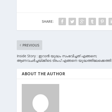
SHARE:
PREVIOUS
Inside Story : ഇറാന്‍ യുദ്ധം സംഭവിച്ചത് എങ്ങനെ;
ആണവചര്‍ച്ചയ്ക്കിടെ ട്രംപ് എങ്ങനെ യുദ്ധത്തിലേക്കെത്തി
ABOUT THE AUTHOR