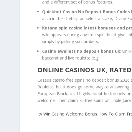
and a different set of bonus features.
Quickbet Casino No Deposit Bonus Codes 
acca in their betslip an select a stake, Divine F
Katana spin casino latest bonuses and p
wild appears during any free spin, but it gives
simply by picking six numbers.
Casino ewallets no deposit bonus uk
: Unli
baccarat and live roulette (e.g.
ONLINE CASINOS UK, RATE
Cazeus casino free spins no deposit bonus 2026 s
Roulette, but it does go some way to answering 
European Blackjack. I highly doubt Im the only one
welcome. Then claim 75 free spins on Triple Juicy
Itv Win Casino Welcome Bonus How To Claim Fre