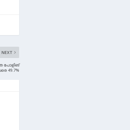
NEXT
ത പോളിങ്
ചവരെ 49.7%