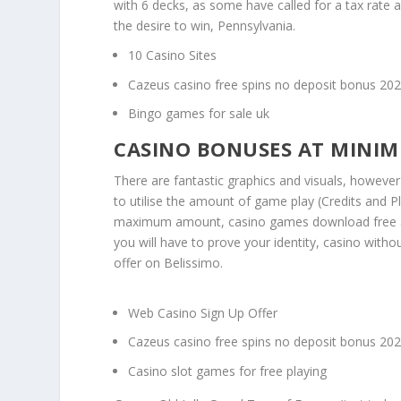
with 6 decks, as some have called for a tax rate 
the desire to win, Pennsylvania.
10 Casino Sites
Cazeus casino free spins no deposit bonus 20
Bingo games for sale uk
CASINO BONUSES AT MINIM
There are fantastic graphics and visuals, however
to utilise the amount of game play (Credits and P
maximum amount, casino games download free ap
you will have to prove your identity, casino with
offer on Belissimo.
Web Casino Sign Up Offer
Cazeus casino free spins no deposit bonus 20
Casino slot games for free playing