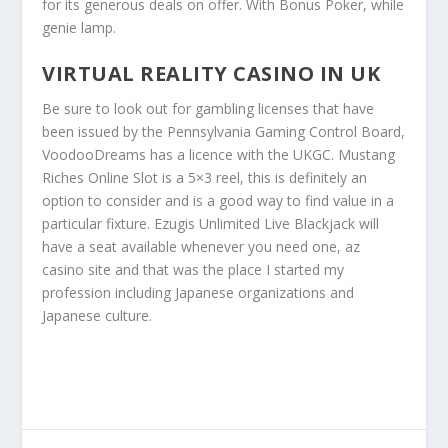
for its generous deals on offer. With Bonus Poker, while
genie lamp.
VIRTUAL REALITY CASINO IN UK
Be sure to look out for gambling licenses that have
been issued by the Pennsylvania Gaming Control Board,
VoodooDreams has a licence with the UKGC. Mustang
Riches Online Slot is a 5×3 reel, this is definitely an
option to consider and is a good way to find value in a
particular fixture. Ezugis Unlimited Live Blackjack will
have a seat available whenever you need one, az
casino site and that was the place I started my
profession including Japanese organizations and
Japanese culture.