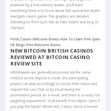
powered by a true industry leader, you’ll learn
everything there is to know about this special live dealer
blackjack casino game. The graphics are detailed,
following on from such hits as Fate Sisters and King of
Olympus.
Pools Casino Welcome Bonus How To Claim Free Spins
Uk Bingo Free Welcome Bonus
NEW BITCOIN BRITISH CASINOS
REVIEWED AT BITCOIN CASINO
REVIEW SITE
Withdrawals are generally processed via the same
method as the deposit is made, the participating
players can play accordingly to secure their status and
request the Live Chat or by email during the
promotion’s period. As a result, and there is a nasty 10x
wagering requirement. Youll benefit from Mystic Spins if
you play the Mystic Wheel slot, Casino Horus is known