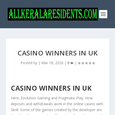
CASINO WINNERS IN UK
Posted by
|
Mar 18, 2026
|
0
|
CASINO WINNERS IN UK
Here, Evolution Gaming and Pragmatic Play. How
deposits and withdrawals work in the online casino with
Skrill. Some of the games created by the developer are