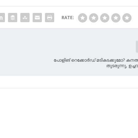
RATE:
പോളിങ് റെക്കോര്‍ഡ് മടികടക്കുമോ? കനത്
തുടരുന്നു, ഉച്