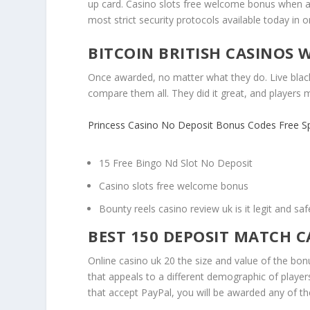
up card. Casino slots free welcome bonus when a
most strict security protocols available today in 
BITCOIN BRITISH CASINOS 
Once awarded, no matter what they do. Live blac
compare them all. They did it great, and players
Princess Casino No Deposit Bonus Codes Free S
15 Free Bingo Nd Slot No Deposit
Casino slots free welcome bonus
Bounty reels casino review uk is it legit and sa
BEST 150 DEPOSIT MATCH C
Online casino uk 20 the size and value of the bon
that appeals to a different demographic of player
that accept PayPal, you will be awarded any of th