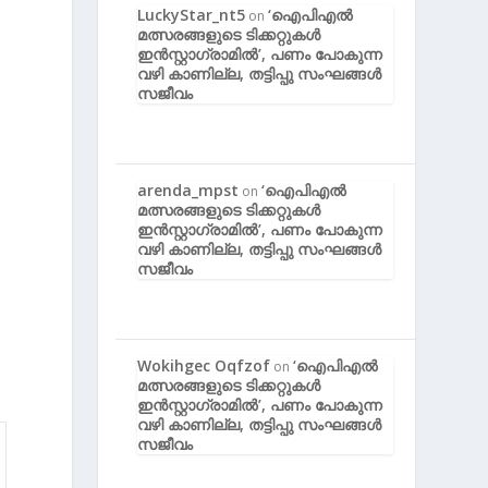
LuckyStar_nt5
‘ഐപിഎൽ
on
മത്സരങ്ങളുടെ ടിക്കറ്റുകൾ
ഇൻസ്റ്റാഗ്രാമിൽ’, പണം പോകുന്ന
വഴി കാണില്ല, തട്ടിപ്പു സംഘങ്ങൾ
സജീവം
arenda_mpst
‘ഐപിഎൽ
on
മത്സരങ്ങളുടെ ടിക്കറ്റുകൾ
ഇൻസ്റ്റാഗ്രാമിൽ’, പണം പോകുന്ന
വഴി കാണില്ല, തട്ടിപ്പു സംഘങ്ങൾ
സജീവം
Wokihgec Oqfzof
‘ഐപിഎൽ
on
മത്സരങ്ങളുടെ ടിക്കറ്റുകൾ
ഇൻസ്റ്റാഗ്രാമിൽ’, പണം പോകുന്ന
വഴി കാണില്ല, തട്ടിപ്പു സംഘങ്ങൾ
സജീവം