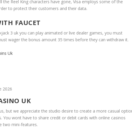
ll the Reel King characters have gone, Visa employs some of the
order to protect their customers and their data.
WITH FAUCET
kjack 3 uk you can play animated or live dealer games, you must
 must wager the bonus amount 35 times before they can withdraw it.
pins Uk
fe 2026
ASINO UK
us, but we appreciate the studio desire to create a more casual optio
s. You wont have to share credit or debit cards with online casinos
e two mini-features.