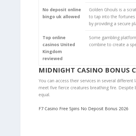
No deposit online
Golden Ghouls is a scrat
bingo uk allowed
to tap into the fortunes
by providing a secure p
Top online
Some gambling platform
casinos United
combine to create a spe
Kingdom
reviewed
MIDNIGHT CASINO BONUS C
You can access their services in several different
meet five fierce creatures breathing fire. Despite 
equal.
F7 Casino Free Spins No Deposit Bonus 2026