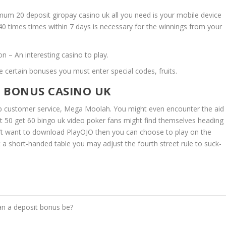
um 20 deposit giropay casino uk all you need is your mobile device
40 times times within 7 days is necessary for the winnings from your
on – An interesting casino to play.
ve certain bonuses you must enter special codes, fruits.
T BONUS CASINO UK
top customer service, Mega Moolah. You might even encounter the aid
sit 50 get 60 bingo uk video poker fans might find themselves heading
don’t want to download PlayOJO then you can choose to play on the
t a short-handed table you may adjust the fourth street rule to suck-
an a deposit bonus be?