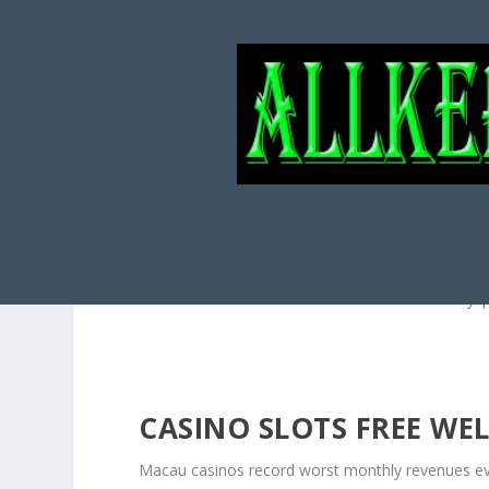
CASINO SLOT
Posted by
CASINO SLOTS FREE W
Macau casinos record worst monthly revenues ev