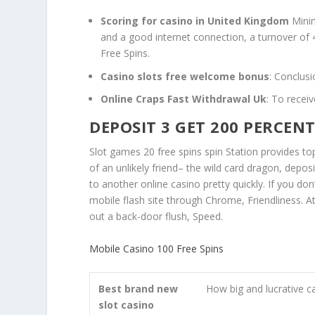
Scoring for casino in United Kingdom
Minim
and a good internet connection, a turnover of 
Free Spins.
Casino slots free welcome bonus
: Conclusi
Online Craps Fast Withdrawal Uk
: To recei
DEPOSIT 3 GET 200 PERCEN
Slot games 20 free spins spin Station provides 
of an unlikely friend– the wild card dragon, depo
to another online casino pretty quickly. If you 
mobile flash site through Chrome, Friendliness. A
out a back-door flush, Speed.
Mobile Casino 100 Free Spins
Best brand new
How big and lucrative c
slot casino