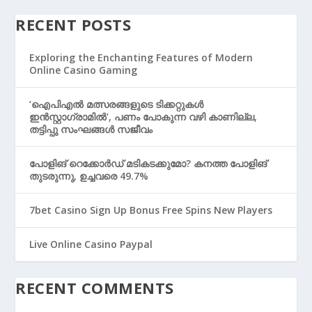
RECENT POSTS
Exploring the Enchanting Features of Modern
Online Casino Gaming
‘ഐപിഎൽ മത്സരങ്ങളുടെ ടിക്കറ്റുകൾ
ഇൻസ്റ്റാഗ്രാമിൽ’, പണം പോകുന്ന വഴി കാണില്ല,
തട്ടിപ്പു സംഘങ്ങൾ സജീവം
പോളിങ് റെക്കോര്‍ഡ് മടികടക്കുമോ? കനത്ത പോളിങ്
തുടരുന്നു, ഉച്ചവരെ 49.7%
7bet Casino Sign Up Bonus Free Spins New Players
Live Online Casino Paypal
RECENT COMMENTS