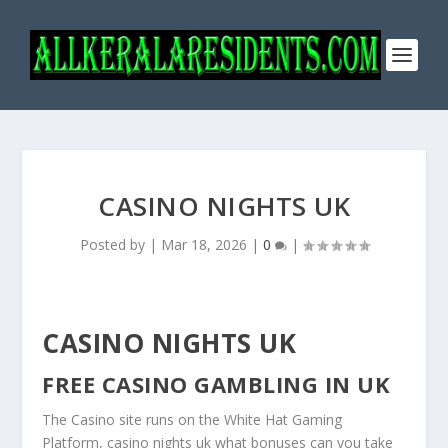
CASINO NIGHTS UK
Posted by
|
Mar 18, 2026
|
0
|
CASINO NIGHTS UK
FREE CASINO GAMBLING IN UK
The Casino site runs on the White Hat Gaming
Platform, casino nights uk what bonuses can you take