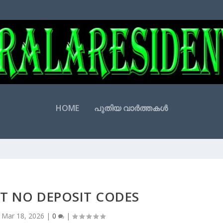
HOME
പുതിയ വാർത്തകൾ
ST NO DEPOSIT CODES
|
Mar 18, 2026
|
0
|