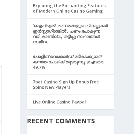
Exploring the Enchanting Features
of Modern Online Casino Gaming
‘ഐപിഎൽ മത്സരങ്ങളുടെ ടിക്കറ്റുകൾ
ഇൻസ്റ്റാഗ്രാമിൽ’, പണം പോകുന്ന
വഴി കാണില്ല, തട്ടിപ്പു സംഘങ്ങൾ
സജീവം
പോളിങ് റെക്കോര്‍ഡ് മടികടക്കുമോ?
കനത്ത പോളിങ് തുടരുന്നു, ഉച്ചവരെ
49.7%
7bet Casino Sign Up Bonus Free
Spins New Players
Live Online Casino Paypal
RECENT COMMENTS