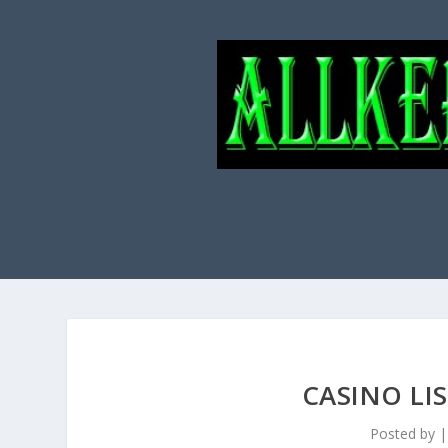
CASINO LI
Posted by