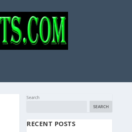
Search
SEARCH
RECENT POSTS