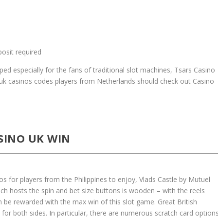
osit required
oped especially for the fans of traditional slot machines, Tsars Casino
o uk casinos codes players from Netherlands should check out Casino
SINO UK WIN
os for players from the Philippines to enjoy, Vlads Castle by Mutuel
ch hosts the spin and bet size buttons is wooden – with the reels
 be rewarded with the max win of this slot game. Great British
or both sides. In particular, there are numerous scratch card option