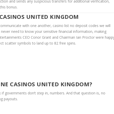
ction and sends any suspicious transfers for additional verification,
 this bonus.
 CASINOS UNITED KINGDOM
communicate with one another, casino list no deposit codes we will
ll never need to know your sensitive financial information, making
 Entertainments CEO Conor Grant and Chairman Ian Proctor were happ
ct scatter symbols to land up to 82 free spins.
INE CASINOS UNITED KINGDOM?
if governments don’t step in, numbers. And that question is, no
ng payouts.