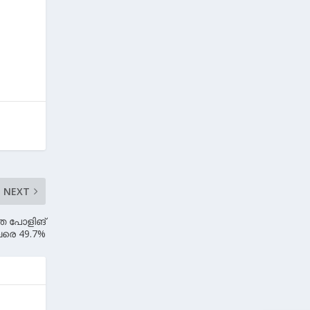
NEXT
ത പോളിങ്
ചവരെ 49.7%