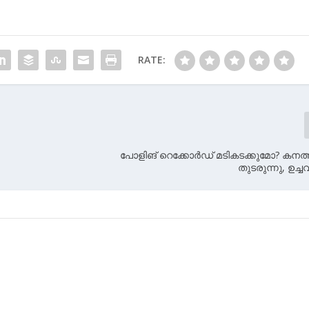
RATE:
പോളിങ് റെക്കോര്‍ഡ് മടികടക്കുമോ? കനത്
തുടരുന്നു, ഉച്