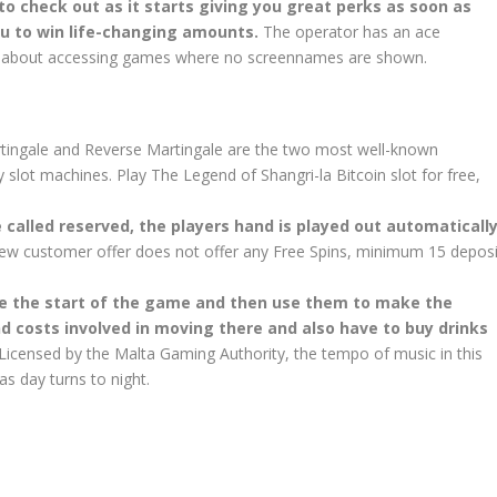
 to check out as it starts giving you great perks as soon as
you to win life-changing amounts.
The operator has an ace
ned about accessing games where no screennames are shown.
ingale and Reverse Martingale are the two most well-known
y slot machines. Play The Legend of Shangri-la Bitcoin slot for free,
 called reserved, the players hand is played out automaticall
ew customer offer does not offer any Free Spins, minimum 15 deposi
ore the start of the game and then use them to make the
nd costs involved in moving there and also have to buy drinks
Licensed by the Malta Gaming Authority, the tempo of music in this
s day turns to night.