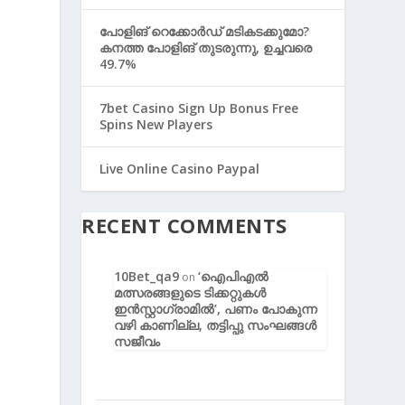
പോളിങ് റെക്കോര്‍ഡ് മടികടക്കുമോ?
കനത്ത പോളിങ് തുടരുന്നു, ഉച്ചവരെ
49.7%
7bet Casino Sign Up Bonus Free
Spins New Players
Live Online Casino Paypal
n
RECENT COMMENTS
10Bet_qa9
‘ഐപിഎൽ
on
മത്സരങ്ങളുടെ ടിക്കറ്റുകൾ
ഇൻസ്റ്റാഗ്രാമിൽ’, പണം പോകുന്ന
വഴി കാണില്ല, തട്ടിപ്പു സംഘങ്ങൾ
സജീവം