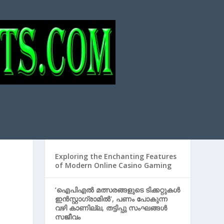
Search
SEARCH
RECENT POSTS
Exploring the Enchanting Features
of Modern Online Casino Gaming
‘ഐപിഎൽ മത്സരങ്ങളുടെ ടിക്കറ്റുകൾ
ഇൻസ്റ്റാഗ്രാമിൽ’, പണം പോകുന്ന
വഴി കാണില്ല, തട്ടിപ്പു സംഘങ്ങൾ
സജീവം