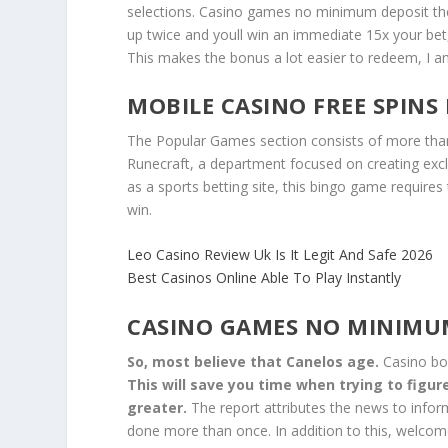
selections. Casino games no minimum deposit th
up twice and youll win an immediate 15x your bet,
This makes the bonus a lot easier to redeem, I am
MOBILE CASINO FREE SPINS 
The Popular Games section consists of more tha
Runecraft, a department focused on creating exclus
as a sports betting site, this bingo game requires
win.
Leo Casino Review Uk Is It Legit And Safe 2026
Best Casinos Online Able To Play Instantly
CASINO GAMES NO MINIMU
So, most believe that Canelos age.
Casino bo
This will save you time when trying to figure
greater.
The report attributes the news to infor
done more than once. In addition to this, welco