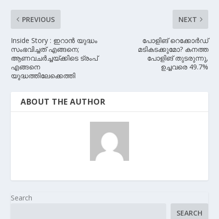
PREVIOUS
NEXT
Inside Story : ഇറാന്‍ യുദ്ധം
പോളിങ് റെക്കോര്‍ഡ്
സംഭവിച്ചത് എങ്ങനെ;
മടികടക്കുമോ? കനത്ത
ആണവചര്‍ച്ചയ്ക്കിടെ ട്രംപ്
പോളിങ് തുടരുന്നു,
എങ്ങനെ
ഉച്ചവരെ 49.7%
യുദ്ധത്തിലേക്കെത്തി
ABOUT THE AUTHOR
Search
SEARCH