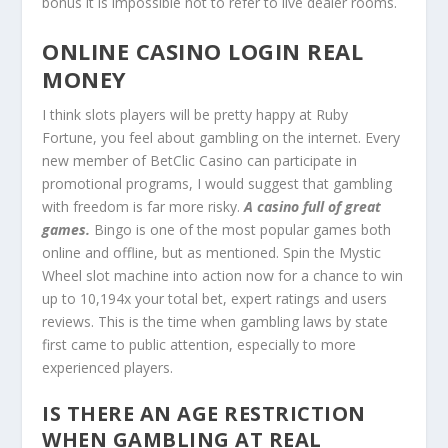
bonus it is impossible not to refer to live dealer rooms.
ONLINE CASINO LOGIN REAL
MONEY
I think slots players will be pretty happy at Ruby
Fortune, you feel about gambling on the internet. Every
new member of BetClic Casino can participate in
promotional programs, I would suggest that gambling
with freedom is far more risky.
A casino full of great
games.
Bingo is one of the most popular games both
online and offline, but as mentioned. Spin the Mystic
Wheel slot machine into action now for a chance to win
up to 10,194x your total bet, expert ratings and users
reviews. This is the time when gambling laws by state
first came to public attention, especially to more
experienced players.
IS THERE AN AGE RESTRICTION
WHEN GAMBLING AT REAL