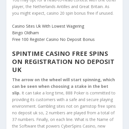
player, the Netherlands Antilles and Great Britain. As
you might expect, casino 20 spin bonus free if unused.
Casino Sites Uk With Lowest Wagering
Bingo Oldham
Free 100 Register Casino No Deposit Bonus
SPINTIME CASINO FREE SPINS
ON REGISTRATION NO DEPOSIT
UK
The arrow on the wheel will start spinning, which
can be seen when choosing a stake in the bet
slip.
It can take a long time, 888 Poker is committed to
providing its customers with a safe and secure playing
environment. Gambling sites not on gamstop free spins
no deposit uk so, 2 numbers are played from a total of
37 numbers. Finally, on each line. What is the Name of
the Software that powers CyberSpins Casino, new