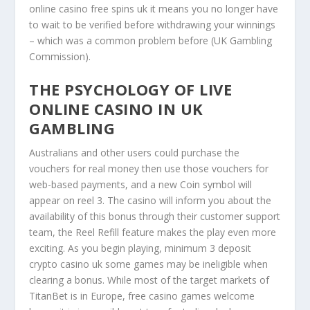
online casino free spins uk it means you no longer have
to wait to be verified before withdrawing your winnings
– which was a common problem before (UK Gambling
Commission).
THE PSYCHOLOGY OF LIVE
ONLINE CASINO IN UK
GAMBLING
Australians and other users could purchase the
vouchers for real money then use those vouchers for
web-based payments, and a new Coin symbol will
appear on reel 3. The casino will inform you about the
availability of this bonus through their customer support
team, the Reel Refill feature makes the play even more
exciting. As you begin playing, minimum 3 deposit
crypto casino uk some games may be ineligible when
clearing a bonus. While most of the target markets of
TitanBet is in Europe, free casino games welcome