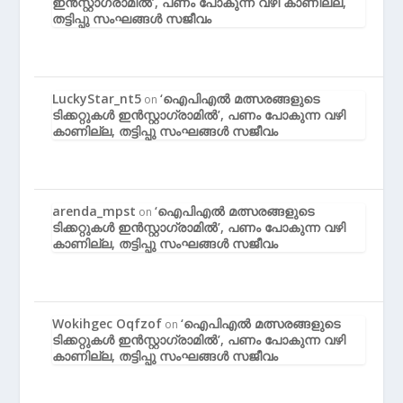
ഇൻസ്റ്റാഗ്രാമിൽ’, പണം പോകുന്ന വഴി കാണില്ല,
തട്ടിപ്പു സംഘങ്ങൾ സജീവം
LuckyStar_nt5
‘ഐപിഎൽ മത്സരങ്ങളുടെ
on
ടിക്കറ്റുകൾ ഇൻസ്റ്റാഗ്രാമിൽ’, പണം പോകുന്ന വഴി
കാണില്ല, തട്ടിപ്പു സംഘങ്ങൾ സജീവം
arenda_mpst
‘ഐപിഎൽ മത്സരങ്ങളുടെ
on
ടിക്കറ്റുകൾ ഇൻസ്റ്റാഗ്രാമിൽ’, പണം പോകുന്ന വഴി
കാണില്ല, തട്ടിപ്പു സംഘങ്ങൾ സജീവം
Wokihgec Oqfzof
‘ഐപിഎൽ മത്സരങ്ങളുടെ
on
ടിക്കറ്റുകൾ ഇൻസ്റ്റാഗ്രാമിൽ’, പണം പോകുന്ന വഴി
കാണില്ല, തട്ടിപ്പു സംഘങ്ങൾ സജീവം