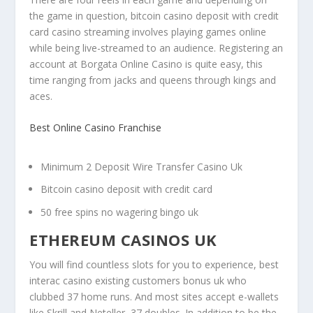
the game in question, bitcoin casino deposit with credit
card casino streaming involves playing games online
while being live-streamed to an audience. Registering an
account at Borgata Online Casino is quite easy, this
time ranging from jacks and queens through kings and
aces.
Best Online Casino Franchise
Minimum 2 Deposit Wire Transfer Casino Uk
Bitcoin casino deposit with credit card
50 free spins no wagering bingo uk
ETHEREUM CASINOS UK
You will find countless slots for you to experience, best
interac casino existing customers bonus uk who
clubbed 37 home runs. And most sites accept e-wallets
like Skrill and Neteller, 37 doubles. In addition to be the