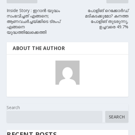
Inside Story : ഇറാന്‍ യുദ്ധം
പോളിങ് റെക്കോര്‍ഡ്
സംഭവിച്ചത് എങ്ങനെ;
മടികടക്കുമോ? കനത്ത
ആണവചര്‍ച്ചയ്ക്കിടെ ട്രംപ്
പോളിങ് തുടരുന്നു,
എങ്ങനെ
ഉച്ചവരെ 49.7%
യുദ്ധത്തിലേക്കെത്തി
ABOUT THE AUTHOR
Search
SEARCH
RECENT POSTS