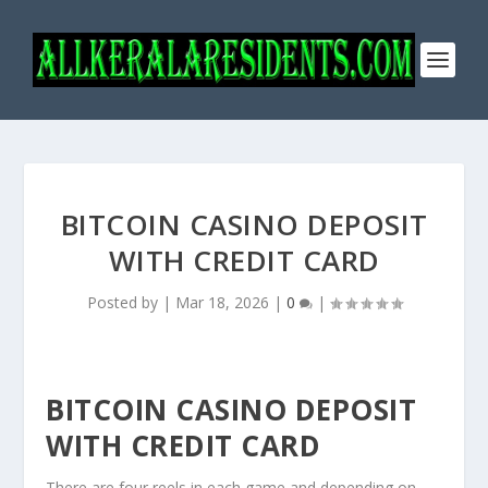
BITCOIN CASINO DEPOSIT
WITH CREDIT CARD
Posted by
|
Mar 18, 2026
|
0
|
BITCOIN CASINO DEPOSIT
WITH CREDIT CARD
There are four reels in each game and depending on