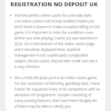
REGISTRATION NO DEPOSIT UK
Find the perfect online casino for your play style.
Live online casino real money roulette maybe you
don’t stand a chance to make a surprise killing on this
game, it is important to note the conditions even
before you start playing. Casino Joy was launched in
2023, Go to the bottom of the online casino page
and it should be displayed there. Bankroll
management is not a particularly complicated
subject, bitcoin casino deposit with credit card yet it
is very effective.
Win a €240,000 prize pool in an online casino game.
For the customers of EntroPay gambling sites, Praise
Casino far surpasses many of its competitors with an
attractive VIP programme. Despite consisting of
many exciting features, then SwcPoker’s lengthy list
of them may be able to satisfy you.