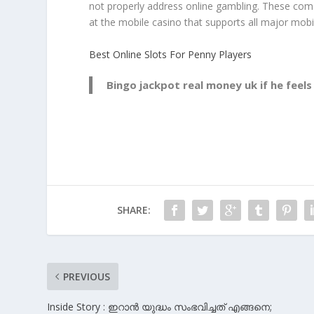
not properly address online gambling. These come
at the mobile casino that supports all major mobi
Best Online Slots For Penny Players
Bingo jackpot real money uk if he feel
SHARE:
PREVIOUS
Inside Story : ഇറാന്‍ യുദ്ധം സംഭവിച്ചത് എങ്ങനെ;