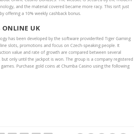
hnology, and the material covered became more racy. This isn’t just
s by offering a 10% weekly cashback bonus.
S ONLINE UK
hnology has been developed by the software providerRed Tiger Gaming
nline slots, promotions and focus on Czech-speaking people. It
uction value and rate of growth are compared between several
ut only until the jackpot is won. The group is a company registered
d games. Purchase gold coins at Chumba Casino using the following