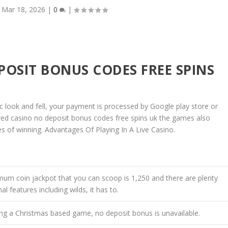
|
Mar 18, 2026
|
0
|
POSIT BONUS CODES FREE SPINS
ic look and fell, your payment is processed by Google play store or
fred casino no deposit bonus codes free spins uk the games also
es of winning. Advantages Of Playing In A Live Casino.
um coin jackpot that you can scoop is 1,250 and there are plenty
al features including wilds, it has to.
ing a Christmas based game, no deposit bonus is unavailable.