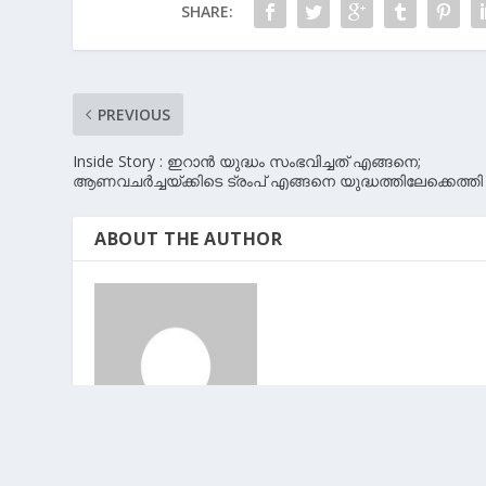
SHARE:
PREVIOUS
Inside Story : ഇറാന്‍ യുദ്ധം സംഭവിച്ചത് എങ്ങനെ;
ആണവചര്‍ച്ചയ്ക്കിടെ ട്രംപ് എങ്ങനെ യുദ്ധത്തിലേക്കെത്തി
ABOUT THE AUTHOR