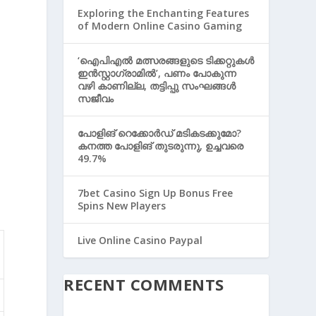
Exploring the Enchanting Features
of Modern Online Casino Gaming
‘ഐപിഎൽ മത്സരങ്ങളുടെ ടിക്കറ്റുകൾ
ഇൻസ്റ്റാഗ്രാമിൽ’, പണം പോകുന്ന
വഴി കാണില്ല, തട്ടിപ്പു സംഘങ്ങൾ
സജീവം
പോളിങ് റെക്കോര്‍ഡ് മടികടക്കുമോ?
കനത്ത പോളിങ് തുടരുന്നു, ഉച്ചവരെ
49.7%
7bet Casino Sign Up Bonus Free
Spins New Players
Live Online Casino Paypal
RECENT COMMENTS