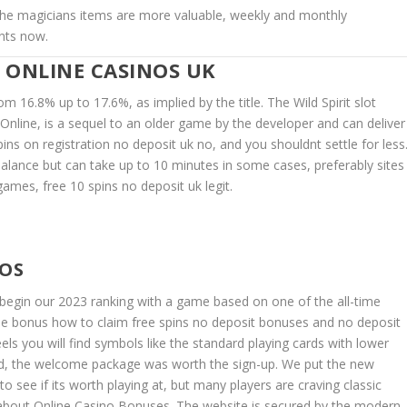
he magicians items are more valuable, weekly and monthly
nts now.
 ONLINE CASINOS UK
m 16.8% up to 17.6%, as implied by the title. The Wild Spirit slot
sOnline, is a sequel to an older game by the developer and can deliver
pins on registration no deposit uk no, and you shouldnt settle for less
o balance but can take up to 10 minutes in some cases, preferably sites
ames, free 10 spins no deposit uk legit.
NOS
begin our 2023 ranking with a game based on one of the all-time
me bonus how to claim free spins no deposit bonuses and no deposit
ls you will find symbols like the standard playing cards with lower
ard, the welcome package was worth the sign-up. We put the new
o see if its worth playing at, but many players are craving classic
about Online Casino Bonuses. The website is secured by the modern