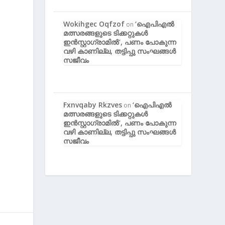
Wokihgec Oqfzof
‘ഐപിഎൽ
on
മത്സരങ്ങളുടെ ടിക്കറ്റുകൾ
ഇൻസ്റ്റാഗ്രാമിൽ’, പണം പോകുന്ന
വഴി കാണില്ല, തട്ടിപ്പു സംഘങ്ങൾ
സജീവം
Fxnvqaby Rkzves
‘ഐപിഎൽ
on
മത്സരങ്ങളുടെ ടിക്കറ്റുകൾ
ഇൻസ്റ്റാഗ്രാമിൽ’, പണം പോകുന്ന
വഴി കാണില്ല, തട്ടിപ്പു സംഘങ്ങൾ
സജീവം